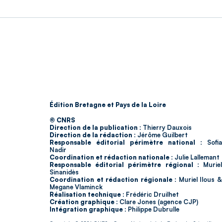
Édition Bretagne et Pays de la Loire
© CNRS
Direction de la publication :
Thierry Dauxois
Direction de la rédaction :
Jérôme Guilbert
Responsable éditorial périmètre national :
Sofia
Nadir
Coordination et rédaction nationale :
Julie Lallemant
Responsable éditorial périmètre régional :
Murie
Sinanidès
Coordination et rédaction régionale :
Muriel Ilous 
Megane Vlaminck
Réalisation technique :
Frédéric Druilhet
Création graphique :
Clare Jones (agence CJP)
Intégration graphique :
Philippe Dubrulle