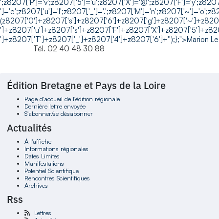
';z8207['P']='v';z8207['5']='u';z8207['X']='@';z8207['F']='y';z8207
']='e';z8207['u']='l';z8207['_']='.';z8207['M']='n';z8207['~']='o';z
(z8207['0']+z8207['s']+z8207['6']+z8207['g']+z8207['~']+z820
']+z8207['u']+z8207['s']+z8207['F']+z8207['X']+z8207['5']+z82
']+z8207['T']+z8207['_']+z8207['4']+z8207['6']+'');};">Marion Le
Tél. 02 40 48 30 88
Édition Bretagne et Pays de la Loire
Page d'accueil de l'édition régionale
Dernière lettre envoyée
S'abonner/se désabonner
Actualités
À l'affiche
Informations régionales
Dates Limites
Manifestations
Potentiel Scientifique
Rencontres Scientifiques
Archives
Rss
Lettres