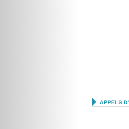

APPELS D