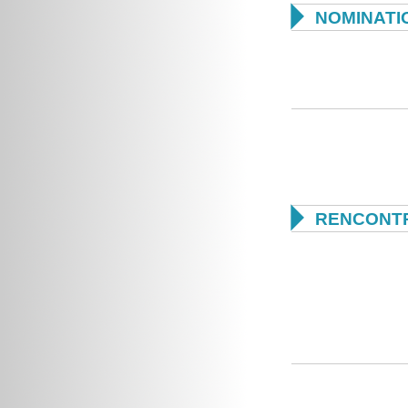

NOMINATI

RENCONTR