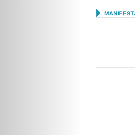

MANIFEST