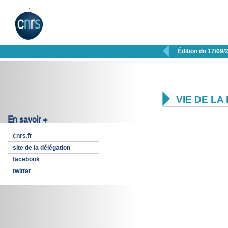

Édition du 17/09/

VIE DE L
En savoir +
cnrs.fr
site de la délégation
facebook
twitter