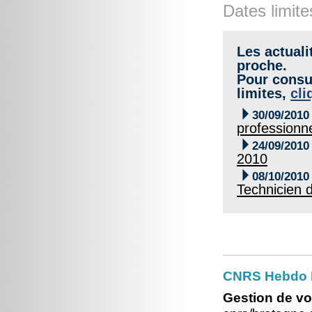
Dates limite
Les actuali
proche.
Pour consul
limites,
cli

30/09/2010
professionn

24/09/2010
2010

08/10/2010
Technicien d
CNRS Hebdo Br
Gestion de vo