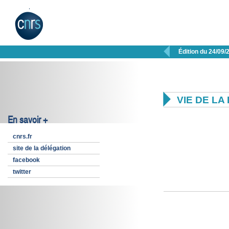

Édition du 24/09/

VIE DE L
En savoir +
cnrs.fr
site de la délégation
facebook
twitter