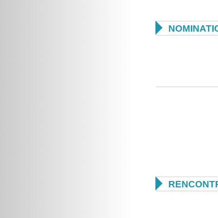

NOMINATI

RENCONTR