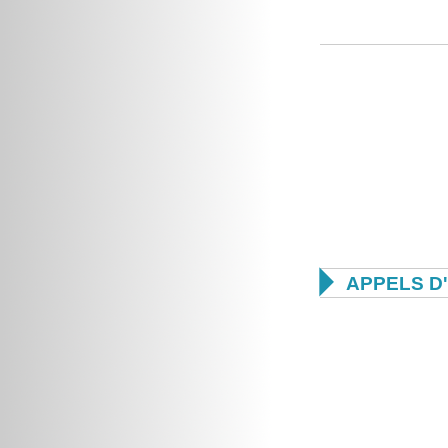

APPELS D