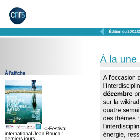

Édition du 20/11/
À la une
À l'affiche
A l'occasion
l’Interdiscipl
décembre
pr
sur la
wikirad
quatre semain
des thèmes :
l’interdiscipl
<>Festival
international Jean Rouch :
énergie, res
derniers jours