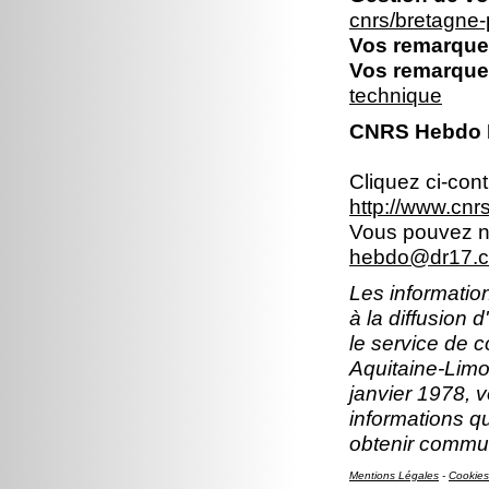
cnrs/bretagne
Vos remarques
Vos remarques
technique
CNRS Hebdo Br
Cliquez ci-con
http://www.cn
Vous pouvez no
hebdo@dr17.cn
Les information
à la diffusion 
le service de 
Aquitaine-Limou
janvier 1978, v
informations q
obtenir comm
Mentions Légales
-
Cookies