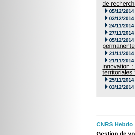
de recherch

05/12/2014

03/12/2014

24/11/2014

27/11/2014

05/12/2014
permanentes.

21/11/2014

21/11/2014
innovation :
territoriales

25/11/2014

03/12/2014
CNRS Hebdo Br
Gestion de vo