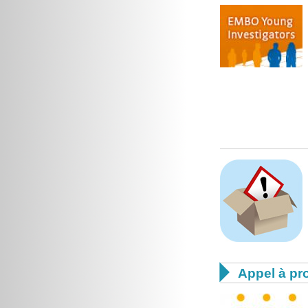

Appel à pro