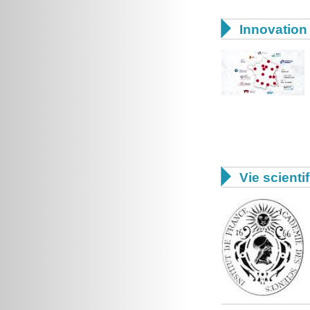

Innovation 

Vie scienti