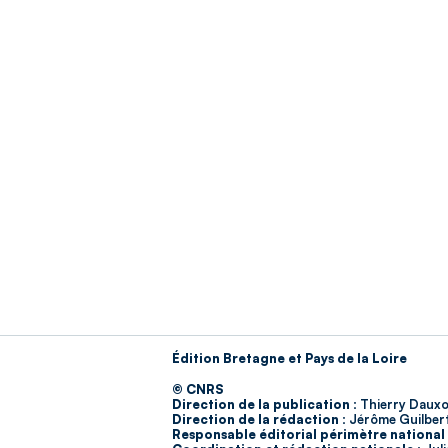
Édition Bretagne et Pays de la Loire
© CNRS
Direction de la publication :
Thierry Dauxo
Direction de la rédaction :
Jérôme Guilber
Responsable éditorial périmètre national 