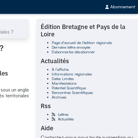
Abonnement
Édition Bretagne et Pays de la
iales ?
Loire
Page d'accueil de l'édition régionale
?
Dernière lettre envoyée
S'abonner/se désabonner
Actualités
À l'affiche
les
Informations régionales
Dates Limites
Manifestations
Potentiel Scientifique
 sous un angle
Rencontres Scientifiques
s territoriales
Archives
Rss
Lettres
Actualités
Aide
Contactez-nous pour toute suggestion ou