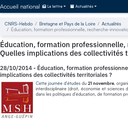
Accédez directement au contenu de la page
Accueil national
La lettre
Actualités
CNRS-Hebdo
Bretagne et Pays de la Loire
Actualités
Éducation, formation professionnelle, recherche-innovation :
Éducation, formation professionnelle, 
Quelles implications des collectivités t
28/10/2014
-
Éducation, formation professionnel
implications des collectivités territoriales ?
Cette journée d'études
du
21 novembre
, orga
interdisciplinaire (droit, économie et sciences 
dans les politiques d'éducation, de formation p