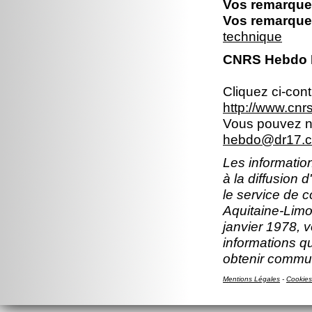
Vos remarques
Vos remarques
technique
CNRS Hebdo Br
Cliquez ci-con
http://www.cn
Vous pouvez no
hebdo@dr17.cn
Les information
à la diffusion 
le service de 
Aquitaine-Limou
janvier 1978, v
informations q
obtenir comm
Mentions Légales
-
Cookies