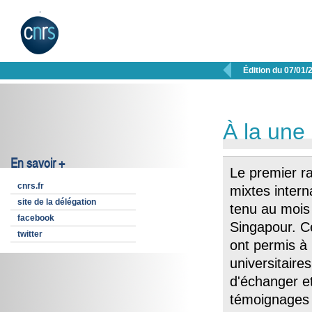

Édition du 07/01/
À la une
En savoir +
Le premier r
cnrs.fr
mixtes inter
site de la délégation
tenu au mois
facebook
Singapour. 
twitter
ont permis à
universitaires
d'échanger et
témoignages d