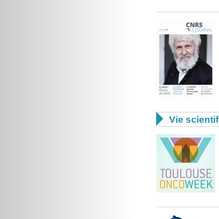

Vie scienti