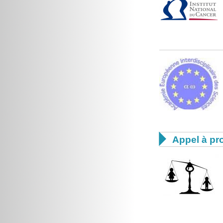

Appel à pro