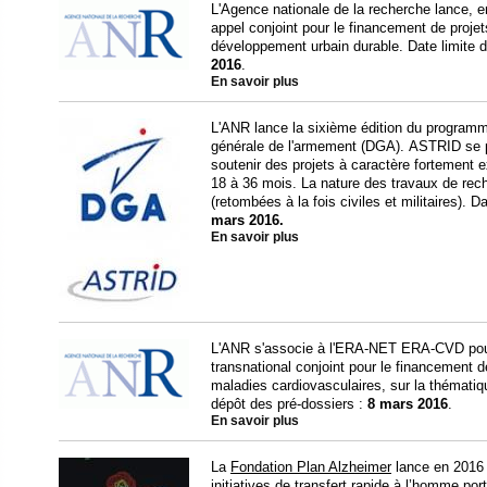
L'Agence nationale de la recherche lance, 
appel conjoint pour le financement de projet
développement urbain durable. Date limite 
2016
.
En savoir plus
L'ANR lance la sixième édition du programm
générale de l'armement (DGA). ASTRID se 
soutenir des projets à caractère fortement e
18 à 36 mois. La nature des travaux de rec
(retombées à la fois civiles et militaires). 
mars 2016.
En savoir plus
L'ANR s'associe à l'ERA-NET ERA-CVD pour 
transnational conjoint pour le financement d
maladies cardiovasculaires, sur la thématiq
dépôt des pré-dossiers :
8 mars 2016
.
En savoir plus
La
Fondation Plan Alzheimer
lance en 2016 
initiatives de transfert rapide à l’homme po