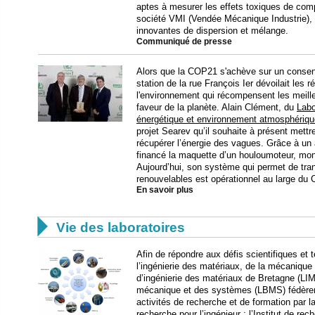
aptes à mesurer les effets toxiques de co
société VMI (Vendée Mécanique Industrie),
innovantes de dispersion et mélange.
Communiqué de presse
Alors que la COP21 s'achève sur un consens
station de la rue François Ier dévoilait les
l'environnement qui récompensent les meilleu
faveur de la planète. Alain Clément, du
Labo
énergétique et environnement atmosphériq
projet Searev qu’il souhaite à présent mettr
récupérer l’énergie des vagues. Grâce à un 
financé la maquette d’un houloumoteur, mo
Aujourd’hui, son système qui permet de tra
renouvelables est opérationnel au large du C
En savoir plus

Vie des laboratoires
Afin de répondre aux défis scientifiques et t
l’ingénierie des matériaux, de la mécanique
d’ingénierie des matériaux de Bretagne (LIM
mécanique et des systèmes (LBMS) fédèrent
activités de recherche et de formation par l
recherche pour l’ingénieur : l’
Institut de re