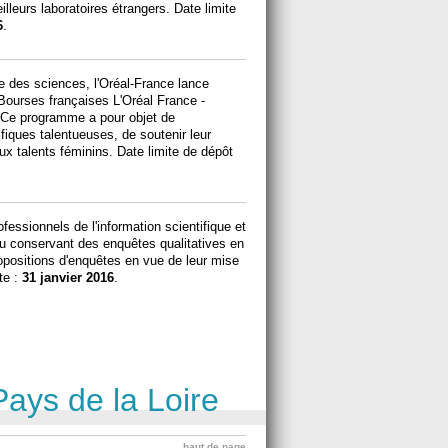
illeurs laboratoires étrangers. Date limite
6
.
 des sciences, l'Oréal-France lance
 Bourses françaises L'Oréal France -
Ce programme a pour objet de
iques talentueuses, de soutenir leur
aux talents féminins. Date limite de dépôt
.
essionnels de l'information scientifique et
 ou conservant des enquêtes qualitatives en
propositions d'enquêtes en vue de leur mise
ite :
31 janvier 2016
.
Pays de la Loire
haut de page