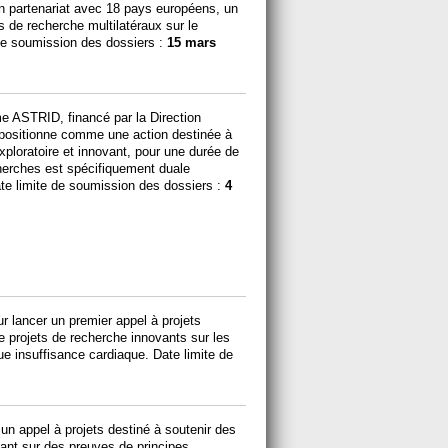
en partenariat avec 18 pays européens, un
s de recherche multilatéraux sur le
de soumission des dossiers :
15 mars
e ASTRID, financé par la Direction
positionne comme une action destinée à
xploratoire et innovant, pour une durée de
herches est spécifiquement duale
Date limite de soumission des dossiers :
4
lancer un premier appel à projets
e projets de recherche innovants sur les
ue insuffisance cardiaque. Date limite de
un appel à projets destiné à soutenir des
rtant sur des preuves de principes