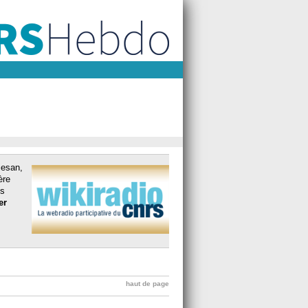
iesan,
ère
es
er
haut de page