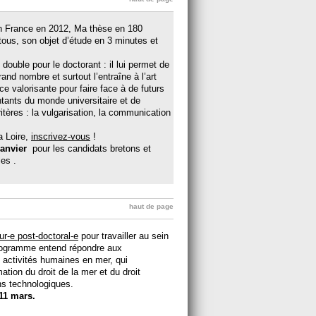
en France en 2012, Ma thèse en 180
ous, son objet d’étude en 3 minutes et
t double pour le doctorant : il lui permet de
nd nombre et surtout l’entraîne à l’art
e valorisante pour faire face à de futurs
tants du monde universitaire et de
critères : la vulgarisation, la communication
a Loire,
inscrivez-vous
!
janvier
pour les candidats bretons et
les .
haut de page
r-e post-doctoral-e
pour travailler au sein
ogramme entend répondre aux
activités humaines en mer, qui
tion du droit de la mer et du droit
ons technologiques.
11 mars.