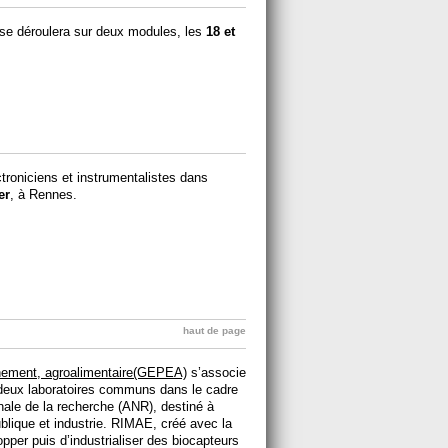
se déroulera sur deux modules, les
18 et
ctroniciens et instrumentalistes dans
er
, à Rennes.
haut de page
nement, agroalimentaire(GEPEA)
s’associe
r deux laboratoires communs dans le cadre
nale de la recherche (ANR), destiné à
ublique et industrie. RIMAE, créé avec la
opper puis d’industrialiser des biocapteurs