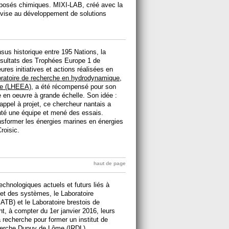
mposés chimiques. MIXI-LAB, créé avec la
 vise au développement de solutions
us historique entre 195 Nations, la
 résultats des Trophées Europe 1 de
res initiatives et actions réalisées en
ratoire de recherche en hydrodynamique,
ue (LHEEA)
, a été récompensé pour son
e en oeuvre à grande échelle. Son idée :
appel à projet, ce chercheur nantais a
nté une équipe et mené des essais.
nsformer les énergies marines en énergies
roisic.
haut de page
echnologiques actuels et futurs liés à
 et des systèmes, le Laboratoire
ATB) et le Laboratoire brestois de
, à compter du 1er janvier 2016, leurs
a recherche pour former un institut de
cherche Dupuy de Lôme (IRDL)
.