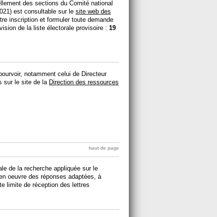
vellement des sections du Comité national
021) est consultable sur le
site web des
re inscription et formuler toute demande
vision de la liste électorale provisoire :
19
ourvoir, notamment celui de Directeur
s sur le site de la
Direction des ressources
haut de page
ale de la recherche appliquée sur le
 en oeuvre des réponses adaptées, à
 limite de réception des lettres