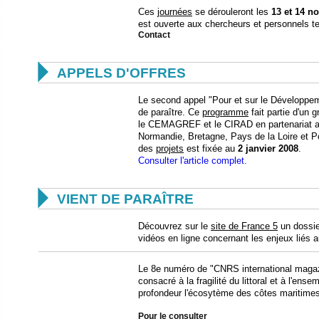
Ces
journées
se dérouleront les
13 et 14 n
est ouverte aux chercheurs et personnels te
Contact

APPELS D'OFFRES
Le second appel "Pour et sur le Développe
de paraître. Ce
programme
fait partie d'un
le CEMAGREF et le CIRAD en partenariat av
Normandie, Bretagne, Pays de la Loire et Po
des
projets
est fixée au
2 janvier 2008
.
Consulter l'article complet.

VIENT DE PARAÎTRE
Découvrez sur le
site de France 5
un dossie
vidéos en ligne concernant les enjeux liés
Le 8e numéro de "CNRS international magazi
consacré à la fragilité du littoral et à l'ens
profondeur l'écosytème des côtes maritimes
Pour le consulter