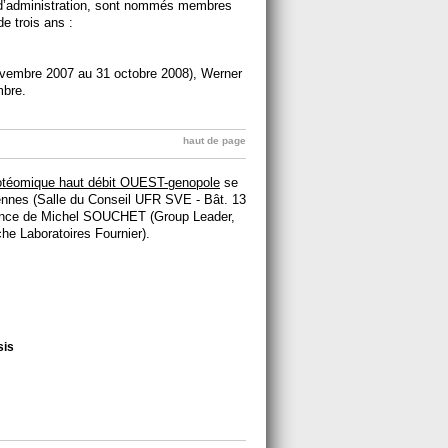
l d’administration, sont nommés membres
e trois ans :
novembre 2007 au 31 octobre 2008), Werner
mbre.
haut de page
rotéomique haut débit OUEST-genopole
se
nnes (Salle du Conseil UFR SVE - Bât. 13
ence de Michel SOUCHET (Group Leader,
he Laboratoires Fournier).
is