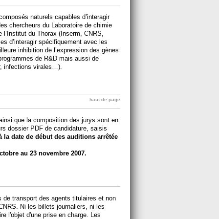
 composés naturels capables d’interagir
des chercheurs du Laboratoire de chimie
 l’Institut du Thorax (Inserm, CNRS,
es d’interagir spécifiquement avec les
leure inhibition de l’expression des gènes
 programmes de R&D mais aussi de
 infections virales…).
haut de page
ainsi que la composition des jurys sont en
urs dossier PDF de candidature, saisis
à la date de début des auditions arrêtée
ctobre au 23 novembre 2007.
de transport des agents titulaires et non
CNRS. Ni les billets journaliers, ni les
 l'objet d'une prise en charge. Les