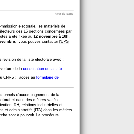
haut de page
ommission électorale, les matériels de
 électeurs des 15 sections concernées par
votes a été fixée au
12 novembre à 10h
.
ovembre
, vous pouvez contacter
l'UPS
 révision de la liste électorale avec :
ouverture de la
consultation de la liste
 au CNRS : l'accès au
formulaire de
personnels d'accompagnement de la
ctorat et dans des métiers variés :
ation, RH, relations industrielles et
ns et administratifs (ITA) dans les métiers
che sont à pourvoir. La procédure