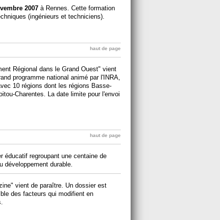
ovembre 2007
à Rennes. Cette formation
chniques (ingénieurs et techniciens).
haut de page
ment Régional dans le Grand Ouest" vient
 grand programme national animé par l'INRA,
ec 10 régions dont les régions Basse-
itou-Charentes. La date limite pour l'envoi
haut de page
r éducatif regroupant une centaine de
 au développement durable.
ne" vient de paraître. Un dossier est
emble des facteurs qui modifient en
.