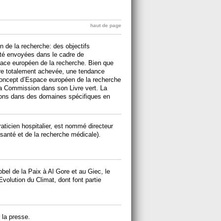
haut de page
n de la recherche: des objectifs
été envoyées dans le cadre de
space européen de la recherche. Bien que
ore totalement achevée, une tendance
concept d’Espace européen de la recherche
 la Commission dans son Livre vert. La
ons dans des domaines spécifiques en
aticien hospitalier, est nommé directeur
 santé et de la recherche médicale).
obel de la Paix à Al Gore et au Giec, le
volution du Climat, dont font partie
la presse.