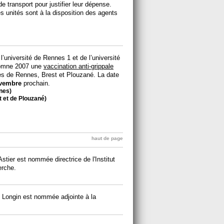
de transport pour justifier leur dépense.
s unités sont à la disposition des agents
’université de Rennes 1 et de l’université
tomne 2007 une
vaccination anti-grippale
tes de Rennes, Brest et Plouzané. La date
vembre
prochain.
nes)
t et de Plouzané)
haut de page
stier est nommée directrice de l'Institut
erche.
e Longin est nommée adjointe à la