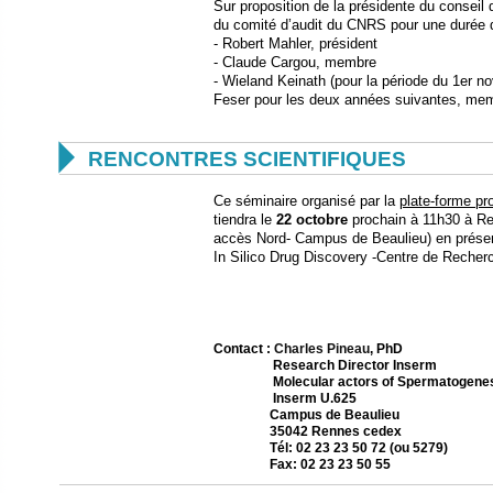
Sur proposition de la présidente du consei
du comité d’audit du CNRS pour une durée d
- Robert Mahler, président
- Claude Cargou, membre
- Wieland Keinath (pour la période du 1er 
Feser pour les deux années suivantes, me

RENCONTRES SCIENTIFIQUES
Ce séminaire organisé par la
plate-forme p
tiendra le
22 octobre
prochain à 11h30 à Re
accès Nord- Campus de Beaulieu) en prés
In Silico Drug Discovery -Centre de Recherc
Contact :
Charles Pineau
, PhD
Research Director Inserm
Molecular actors of Spermatogenes
Inserm U.625
Campus de Beaulieu
35042 Rennes cedex
Tél: 02 23 23 50 72 (ou 5279)
Fax: 02 23 23 50 55