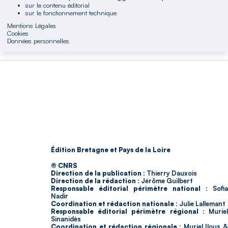
sur le contenu éditorial
sur le fonctionnement technique
Mentions Légales
Cookies
Données personnelles
Édition Bretagne et Pays de la Loire
© CNRS
Direction de la publication :
Thierry Dauxois
Direction de la rédaction :
Jérôme Guilbert
Responsable éditorial périmètre national :
Sofia
Nadir
Coordination et rédaction nationale :
Julie Lallemant
Responsable éditorial périmètre régional :
Murie
Sinanidès
Coordination et rédaction régionale :
Muriel Ilous 