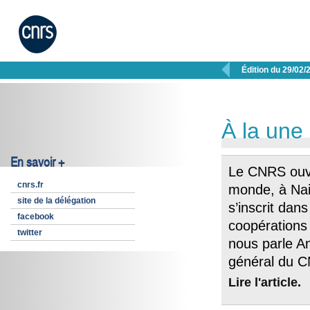

Édition du 29/02/
À la une
En savoir +
Le CNRS ouv
cnrs.fr
monde, à Nai
site de la délégation
s’inscrit dan
facebook
coopérations d
twitter
nous parle An
général du 
Lire l'article
.