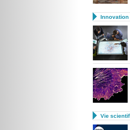

Innovation 

Vie scienti