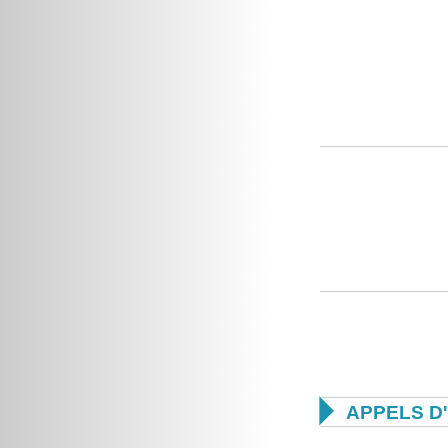

APPELS D