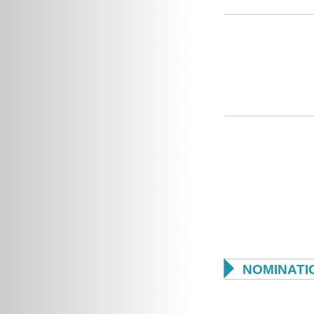

NOMINATI