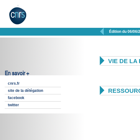

Édition du 06/06/

VIE DE L
En savoir +
cnrs.fr

RESSOUR
site de la délégation
facebook
twitter