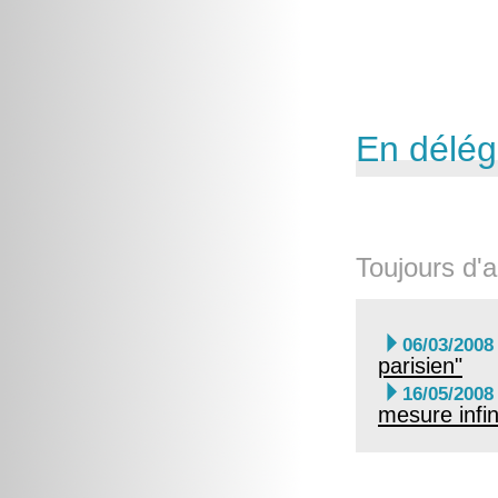
En délég
Toujours d'a

06/03/2008
parisien"

16/05/2008
mesure infin