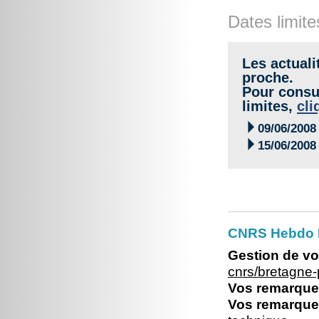
Dates limite
Les actuali
proche.
Pour consul
limites,
cli

09/06/2008

15/06/2008
CNRS Hebdo Br
Gestion de vo
cnrs/bretagne
Vos remarques
Vos remarques