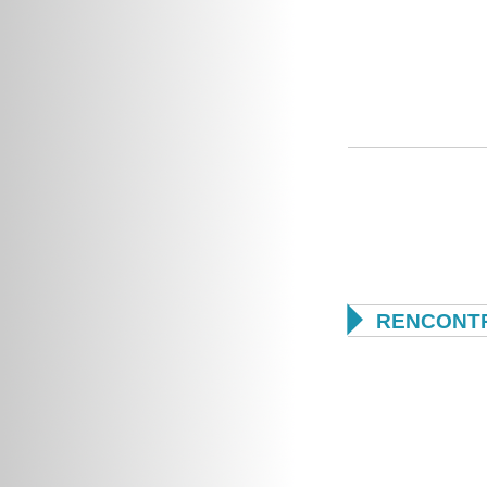

RENCONTR