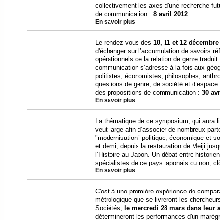
collectivement les axes d'une recherche futu
de communication :
8 avril 2012
.
En savoir plus
Le rendez-vous des
10, 11 et 12 décembre
d'échanger sur l’accumulation de savoirs ré
opérationnels de la relation de genre traduit
communication s’adresse à la fois aux géo
politistes, économistes, philosophes, anthr
questions de genre, de société et d’espace 
des propositions de communication :
30 avr
En savoir plus
La thématique de ce symposium, qui aura l
veut large afin d’associer de nombreux parten
"modernisation" politique, économique et soc
et demi, depuis la restauration de Meiji jusq
l’Histoire au Japon. Un débat entre historie
spécialistes de ce pays japonais ou non, cl
En savoir plus
C'est à une première expérience de compara
métrologique que se livreront les chercheurs
Sociétés,
le mercredi 28 mars dans leur at
détermineront les performances d'un marégr