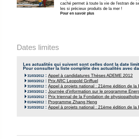
caché permet à toute la vie de l'estran de 
les si précieux produits de la mer !
Pour en savoir plus
Dates limites
Les actualités qui suivent sont celles dont la date limi
Pour consulter la liste complète des actualités avec da
:
Appel à candidatures Thèses ADEME 2012

31/03/2012
:
Prix ARC Leopold Griffuel

30/03/2012
:
Appel à projets national : 21ème édition de la

31/03/2012
:
Journée d'information sur le programme Ener

23/03/2012
:
Prix triennal de la Fondation de physiopatho

31/03/2012
:
Programme Zhang Heng

01/04/2012
:
Appel à projets national : 21ème édition de la

31/03/2012