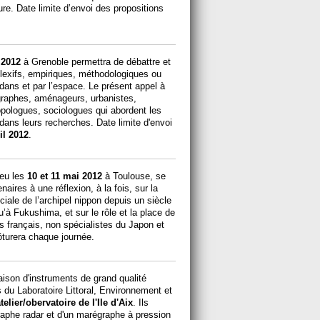
re. Date limite d’envoi des propositions
 2012
à Grenoble permettra de débattre et
flexifs, empiriques, méthodologiques ou
 dans et par l’espace. Le présent appel à
graphes, aménageurs, urbanistes,
opologues, sociologues qui abordent les
dans leurs recherches. Date limite d'envoi
il 2012
.
ieu les
10 et 11 mai 2012
à Toulouse, se
aires à une réflexion, à la fois, sur la
iale de l’archipel nippon depuis un siècle
u’à Fukushima, et sur le rôle et la place de
ns français, non spécialistes du Japon et
ôturera chaque journée.
ison d'instruments de grand qualité
 du Laboratoire Littoral, Environnement et
elier/obervatoire de l'Ile d'Aix
. Ils
aphe radar et d'un marégraphe à pression