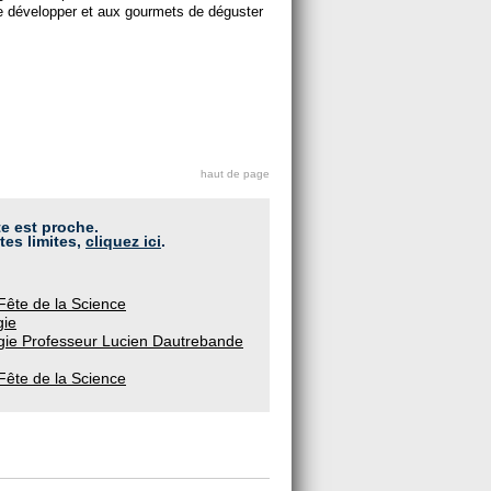
se développer et aux gourmets de déguster
haut de page
te est proche.
tes limites,
cliquez ici
.
 Fête de la Science
gie
logie Professeur Lucien Dautrebande
 Fête de la Science