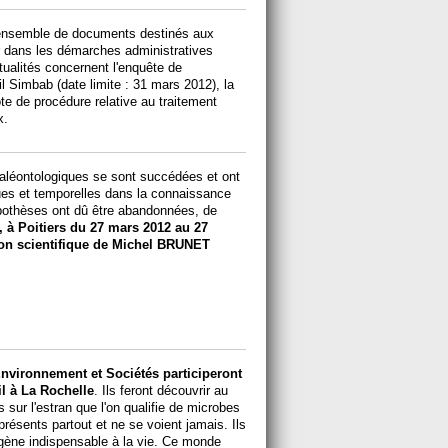
 ensemble de documents destinés aux
er dans les démarches administratives
ualités concernent l'enquête de
il Simbab (date limite : 31 mars 2012), la
ote de procédure relative au traitement
x.
aléontologiques se sont succédées et ont
ues et temporelles dans la connaissance
ypothèses ont dû être abandonnées, de
, à Poitiers du 27 mars 2012 au 27
tion scientifique de Michel BRUNET
Environnement et Sociétés participeront
il à La Rochelle
. Ils feront découvrir au
s sur l'estran que l'on qualifie de microbes
ésents partout et ne se voient jamais. Ils
ygène indispensable à la vie. Ce monde