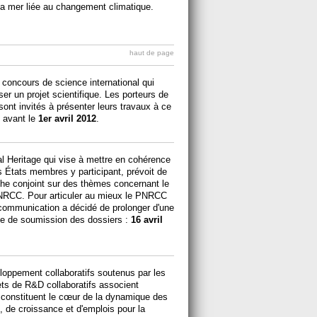
 la mer liée au changement climatique.
haut de page
concours de science international qui
er un projet scientifique. Les porteurs de
nt invités à présenter leurs travaux à ce
e avant le
1er avril 2012
.
al Heritage qui vise à mettre en cohérence
 États membres y participant, prévoit de
che conjoint sur des thèmes concernant le
PNRCC. Pour articuler au mieux le PNRCC
la communication a décidé de prolonger d'une
te de soumission des dossiers :
16 avril
loppement collaboratifs soutenus par les
ets de R&D collaboratifs associent
s constituent le cœur de la dynamique des
, de croissance et d'emplois pour la