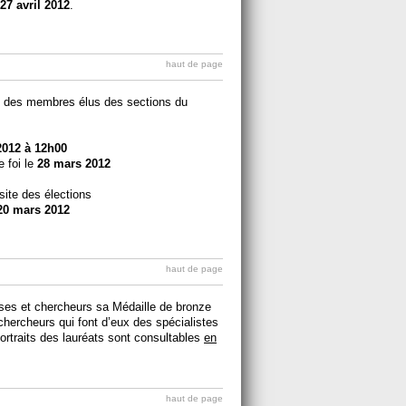
27 avril 2012
.
haut de page
t des membres élus des sections du
2012 à 12h00
e foi le
28 mars 2012
site des élections
20 mars 2012
haut de page
es et chercheurs sa Médaille de bronze
chercheurs qui font d’eux des spécialistes
ortraits des lauréats sont consultables
en
haut de page