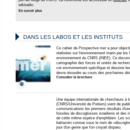
wikiradio.
En savoir plus

DANS LES LABOS ET LES INSTITUTS
Ce cahier de
Prospective mer
a pour objecti
réalisées sur l'environnement marin par les la
environnement du CNRS (INEE). Ce documen
cartographie des forces et unités de recher
cet environnement spécifique et dessine le
devra résoudre au cours des prochaines dé
Consulter la brochure
Une équipe internationale de chercheurs à laq
(CNRS/Université de Poitiers) vient de publi
communications
les premiers résultats d'une
fossiles de discoglosses israéliens et des 
de cette même espèce d'amphibien. Les sci
batracien connue sous le nom de «discogloss
jour d'un genre que l'on croyait disparu.