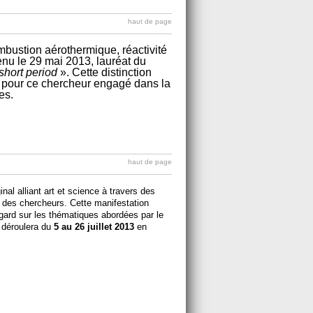
haut de page
ombustion aérothermique, réactivité
u le 29 mai 2013, lauréat du
short period
». Cette distinction
ues pour ce chercheur engagé dans la
es.
haut de page
l alliant art et science à travers des
 des chercheurs. Cette manifestation
gard sur les thématiques abordées par le
e déroulera du
5 au 26 juillet 2013
en