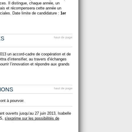
ces. Il distingue, chaque année, un
çais et récompensera cette année un
iales. Date limite de candidature :
1er
ES
haut de page
 2013 un accord-cadre de coopération et de
ttra d’intensifier, au travers d’échanges
nourrir l’innovation et répondre aux grands
IONS
haut de page
ont à pourvoir.
nt ouverts jusqu’au 27 juin 2013, Isabelle
RS,
s'exprime sur les possibilités de