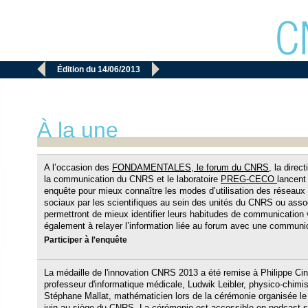


Édition du 14/06/2013
À la une
A l’occasion des
FONDAMENTALES, le forum du CNRS
, la direc
la communication du CNRS et le laboratoire
PREG-CECO
lancent
enquête pour mieux connaître les modes d’utilisation des réseaux
sociaux par les scientifiques au sein des unités du CNRS ou ass
permettront de mieux identifier leurs habitudes de communication vi
également à relayer l’information liée au forum avec une communic
Participer à l'enquête
La médaille de l'innovation CNRS 2013 a été remise à Philippe Cin
professeur d'informatique médicale, Ludwik Leibler, physico-chimis
Stéphane Mallat, mathématicien lors de la cérémonie organisée le
juin au siège du CNRS. La cérémonie est accessible en
podcast
s