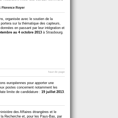
:
Florence Royer
s, organisée avec le soutien de la
portera sur la thématique des capteurs,
s données en passant par leur intégration et
ptembre au 4 octobre 2013
à Strasbourg.
.
haut de page
tions européennes pour apporter une
 Deux postes concernent notamment les
ate limite de candidature :
19 juillet 2013
.
inistère des Affaires étrangères et le
 la Recherche et, pour les Pays-Bas, par