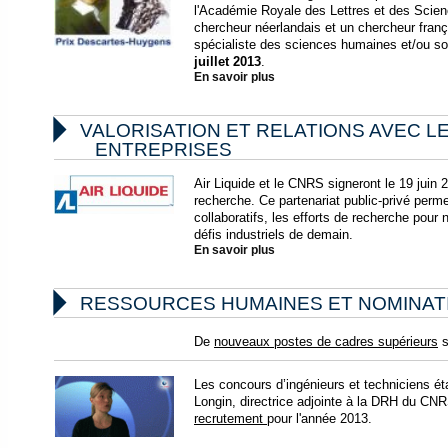
l'Académie Royale des Lettres et des Scien
chercheur néerlandais et un chercheur fran
spécialiste des sciences humaines et/ou soc
juillet 2013
.
En savoir plus

VALORISATION ET RELATIONS AVEC L
ENTREPRISES
Air Liquide et le CNRS signeront le 19 juin
recherche. Ce partenariat public-privé perme
collaboratifs, les efforts de recherche pour 
défis industriels de demain.
En savoir plus

RESSOURCES HUMAINES ET NOMINAT
De
nouveaux postes de cadres supérieurs
s
Les concours d’ingénieurs et techniciens éta
Longin, directrice adjointe à la DRH du CN
recrutement
pour l'année 2013.