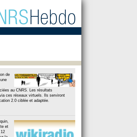
tion de
 une
ociées au CNRS. Les résultats
a ces réseaux virtuels. Ils serviront
ation 2.0 ciblée et adaptée.
quin,
te et
 12
ur la