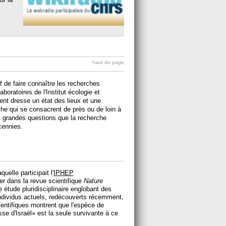
haut de page
f de faire connaître les recherches
boratoires de l'Institut écologie et
t dresse un état des lieux et une
che qui se consacrent de près ou de loin à
s grandes questions que la recherche
cennies.
uelle participait l'
IPHEP
er dans la revue scientifique
Nature
 étude pluridisciplinaire englobant des
individus actuels, redécouverts récemment,
entifiques montrent que l'espèce de
e d'Israël» est la seule survivante à ce