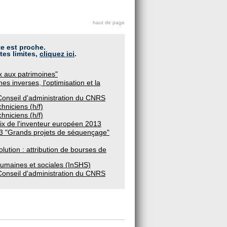
haut de page
te est proche.
tes limites,
cliquez ici
.
x aux patrimoines"
s inverses, l'optimisation et la
Conseil d'administration du CNRS
hniciens (h/f)
hniciens (h/f)
rix de l'inventeur européen 2013
3 "Grands projets de séquençage"
lution : attribution de bourses de
 humaines et sociales (InSHS)
Conseil d'administration du CNRS