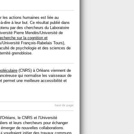
r les actions humaines est liée au
à-dire à leur but. Ce résultat publié dans
btenu par des chercheurs du Laboratoire
versité Pierre Mendès/Université de
recherche sur la cognition et
/Université François-Rabelais Tours),
aculté de psychologie et des sciences de
ernité grenobloise.
oléculaire
(CNRS) à Orléans viennent de
cancéreuse qui normalise les vaisseaux de
t permet une meilleure accessibilité et
haut de page
d'Orléans, le CNRS et l'Université
aliers et leurs chercheurs pour échanger
émerger de nouvelles collaborations.
qui voudraient initier des travaux communs