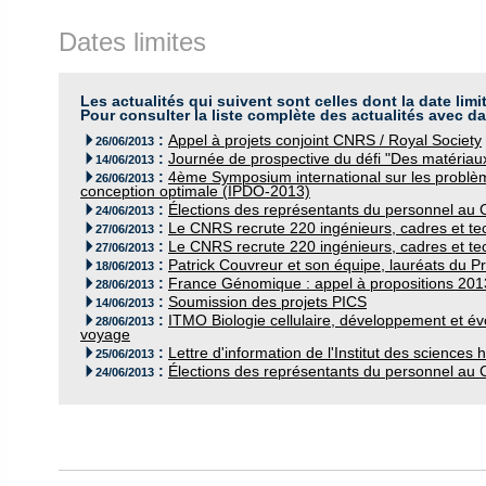
Dates limites
Les actualités qui suivent sont celles dont la date limi
Pour consulter la liste complète des actualités avec da
:
Appel à projets conjoint CNRS / Royal Society

26/06/2013
:
Journée de prospective du défi "Des matériau

14/06/2013
:
4ème Symposium international sur les problème

26/06/2013
conception optimale (IPDO-2013)
:
Élections des représentants du personnel au 

24/06/2013
:
Le CNRS recrute 220 ingénieurs, cadres et tec

27/06/2013
:
Le CNRS recrute 220 ingénieurs, cadres et tec

27/06/2013
:
Patrick Couvreur et son équipe, lauréats du P

18/06/2013
:
France Génomique : appel à propositions 201

28/06/2013
:
Soumission des projets PICS

14/06/2013
:
ITMO Biologie cellulaire, développement et évo

28/06/2013
voyage
:
Lettre d'information de l'Institut des sciences

25/06/2013
:
Élections des représentants du personnel au 

24/06/2013