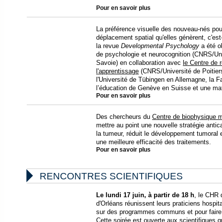
Pour en savoir plus
La préférence visuelle des nouveau-nés pou
déplacement spatial qu'elles génèrent, c'est-
la revue
Developmental Psychology
a été o
de psychologie et neurocognition (CNRS/Uni
Savoie) en collaboration avec
le Centre de 
l'apprentissage
(CNRS/Université de Poitiers
l'Université de Tübingen en Allemagne, la F
l’éducation de Genève en Suisse et une mat
Pour en savoir plus
Des chercheurs du
Centre de biophysique m
mettre au point une nouvelle stratégie anti
la tumeur, réduit le développement tumoral e
une meilleure efficacité des traitements.
Pour en savoir plus

RENCONTRES SCIENTIFIQUES
Le lundi 17 juin, à partir de 18 h
, le CHR 
d'Orléans réunissent leurs praticiens hospit
sur des programmes communs et pour faire 
Cette soirée est ouverte aux scientifiques 