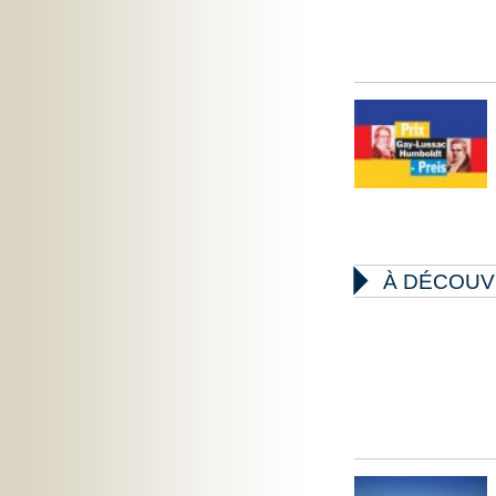

À DÉCOUV