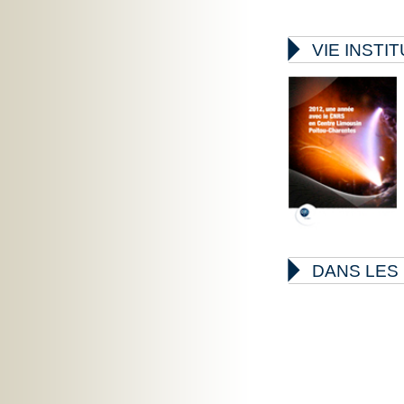

VIE INSTI

DANS LES 