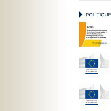

POLITIQU