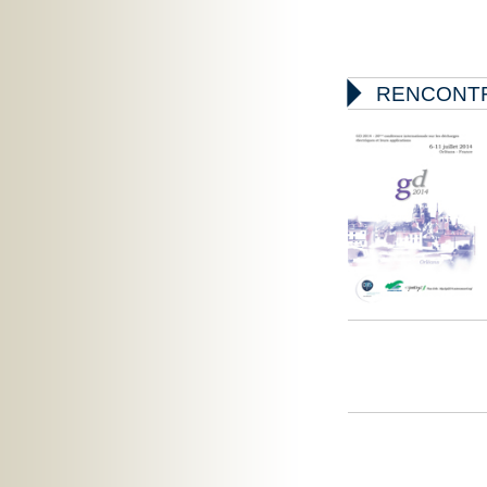

RENCONTR