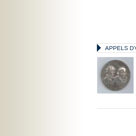

APPELS D