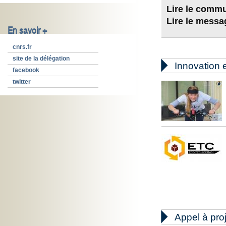
Lire le comm
Lire le mess
En savoir +
cnrs.fr
site de la délégation

Innovation e
facebook
twitter

Appel à pro