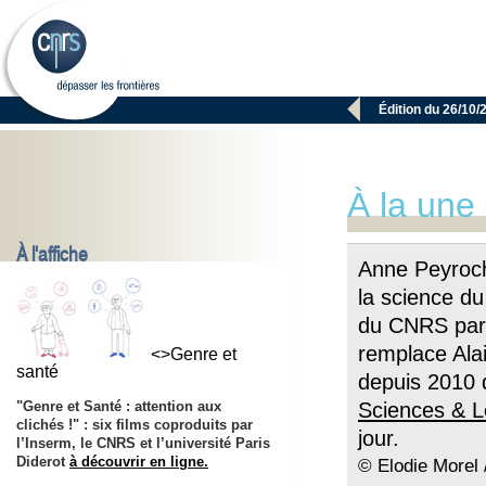

Édition du 26/10/
À la une
À l'affiche
Anne Peyroch
la science d
du CNRS par 
remplace Ala
<>Genre et
santé
depuis 2010 
"Genre et Santé : attention aux
Sciences & L
clichés !" : six films coproduits par
jour.
l’Inserm, le CNRS et l’université Paris
Diderot
à découvrir en ligne.
© Elodie Morel