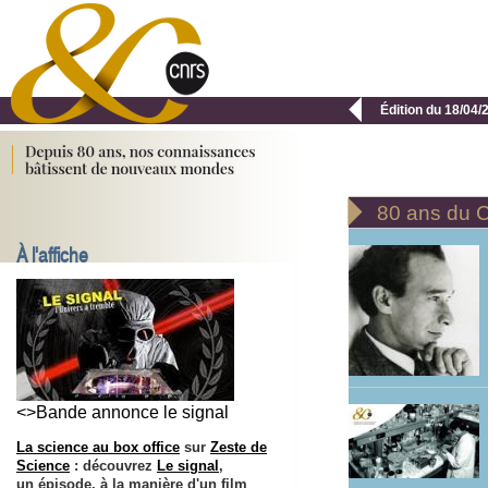

Édition du 18/04/

80 ans du
À l'affiche
<>Bande annonce le signal
La science au box office
sur
Zeste de
Science
: découvrez
Le signal
,
un épisode, à la manière d'un film