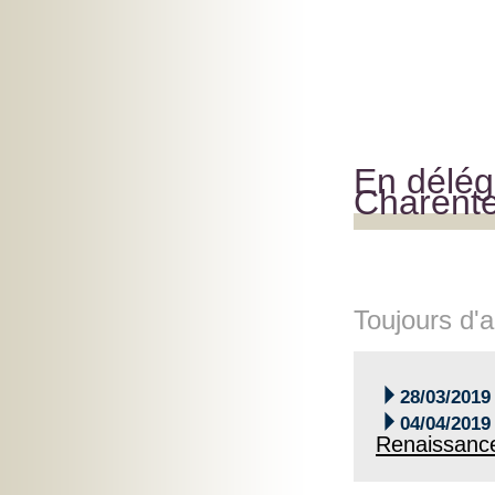
En délég
Charent
Toujours d'a

28/03/2019

04/04/2019
Renaissance