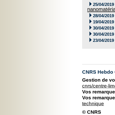

25/04/2019
nanomatéri

28/04/2019

19/04/2019

30/04/2019

30/04/2019

23/04/2019
CNRS Hebdo C
Gestion de vo
cnrs/centre-l
Vos remarques
Vos remarques
technique
© CNRS