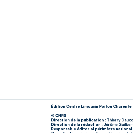
Édition Centre Limousin Poitou Charente
© CNRS
Direction de la publication :
Thierry Dauxo
Direction de la rédaction :
Jérôme Guilber
Responsable éditorial périmètre national 