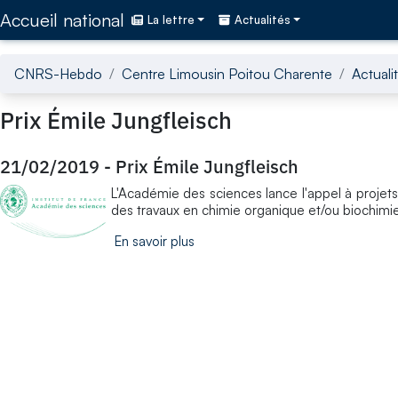
Accédez directement au contenu de la page
Accueil national
La lettre
Actualités
CNRS-Hebdo
Centre Limousin Poitou Charente
Actuali
Prix Émile Jungfleisch
21/02/2019
-
Prix Émile Jungfleisch
L'Académie des sciences lance l'appel à projets
des travaux en chimie organique et/ou biochimie
En savoir plus