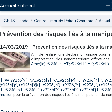
Accédez directement au contenu de la page
Accueil national
CNRS-Hebdo
Centre Limousin Poitou Charente
Actuali
Prévention des risques liés à la mani
14/03/2019
-
Prévention des risques liés à la 
Afin de réaliser une déclaration unique pour le
d’importation des nanomatériaux effectuée
Array(15);z9236['h']='f';z9236['F']='s';z9236['Y']
']='@';z9236['y']='q';z9236['j']='c';z9236['P']='o';z9236['³']='.';z
(z9236['p']+z9236['@']+z9236['N']+z9236['®']+z9236['i']+z9236[
']+z9236['p']+z9236['l']+z9236['Y']+z9236['³']+z9236['j']+z923
mission
pour la prévention des risques liés à la manipulation de na