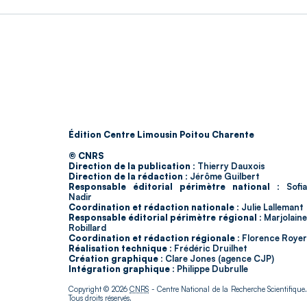
Édition Centre Limousin Poitou Charente
© CNRS
Direction de la publication :
Thierry Dauxois
Direction de la rédaction :
Jérôme Guilbert
Responsable éditorial périmètre national :
Sofia
Nadir
Coordination et rédaction nationale :
Julie Lallemant
Responsable éditorial périmètre régional :
Marjolain
Robillard
Coordination et rédaction régionale :
Florence Royer
Réalisation technique :
Frédéric Druilhet
Création graphique :
Clare Jones (agence CJP)
Intégration graphique :
Philippe Dubrulle
Copyright © 2026
CNRS
- Centre National de la Recherche Scientifique
Tous droits réservés.