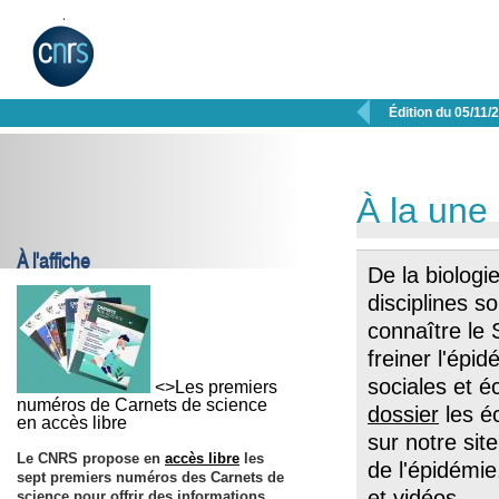

Édition du 05/11/
À la une
À l'affiche
De la biologi
disciplines s
connaître le
freiner l'épi
sociales et 
<>Les premiers
numéros de Carnets de science
dossier
les éc
en accès libre
sur notre site
Le CNRS propose en
accès libre
les
de l'épidémie
sept premiers numéros des Carnets de
et vidéos.
science pour offrir des informations