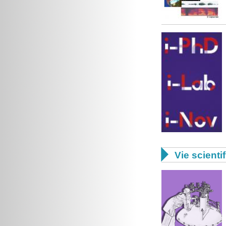

Vie scienti