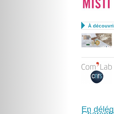

À découvri
En délég
Charent