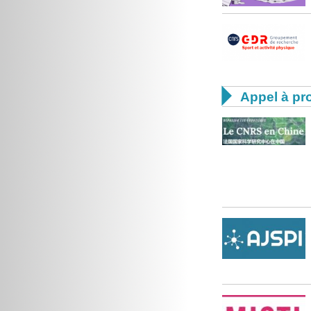

Appel à pro