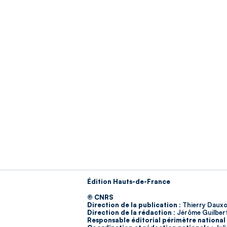
Édition Hauts-de-France
© CNRS
Direction de la publication :
Thierry Dauxo
Direction de la rédaction :
Jérôme Guilber
Responsable éditorial périmètre national 