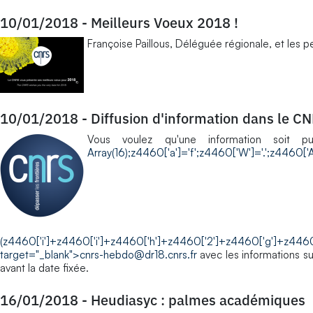
10/01/2018
-
Meilleurs Voeux 2018 !
Françoise Paillous, Déléguée régionale, et les p
10/01/2018
-
Diffusion d'information dans le 
Vous voulez qu'une information soit p
Array(16);z4460['a']='f';z4460['W']='.';z4460['A
(z4460['i']+z4460['i']+z4460['h']+z4460['2']+z4460['g']+z446
target="_blank">
cnrs-hebdo@dr18.cnrs.fr
avec les informations su
avant la date fixée.
16/01/2018
-
Heudiasyc : palmes académiques