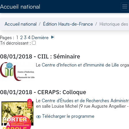
Accédez directement au contenu de la page
Accueil national
Accueil national
Édition Hauts-de-France
Historique des 
Pages : 1
2
3
4
Dernière
Tri décroissant :
08/01/2018
-
CIIL : Séminaire
Le
Centre d'Infection et d'Immunité de Lille
organ
08/01/2018
-
CERAPS: Colloque
Le
Centre d'Études et de Recherches Administrat
en salle Louise Michel (9 rue Auguste Angellier -
Télécharger le programme