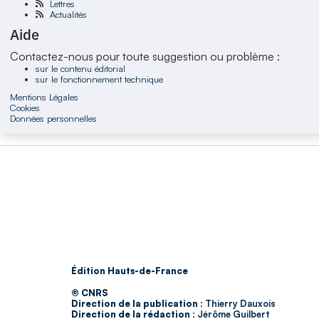
Lettres
Actualités
Aide
Contactez-nous pour toute suggestion ou problème :
sur le contenu éditorial
sur le fonctionnement technique
Mentions Légales
Cookies
Données personnelles
Édition Hauts-de-France
© CNRS
Direction de la publication :
Thierry Dauxois
Direction de la rédaction :
Jérôme Guilbert