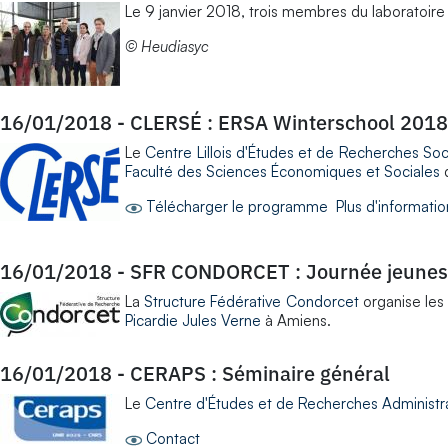
Le 9 janvier 2018, trois membres du laboratoir
© Heudiasyc
16/01/2018
-
CLERSÉ : ERSA Winterschool 2018
Le
Centre Lillois d'Études et de Recherches S
Faculté des Sciences Économiques et Sociales
d
Télécharger le programme
Plus d'informatio
16/01/2018
-
SFR CONDORCET : Journée jeunes
La
Structure Fédérative Condorcet
organise les 
Picardie Jules Verne
à Amiens.
16/01/2018
-
CERAPS : Séminaire général
Le
Centre d'Études et de Recherches Administrat
Contact