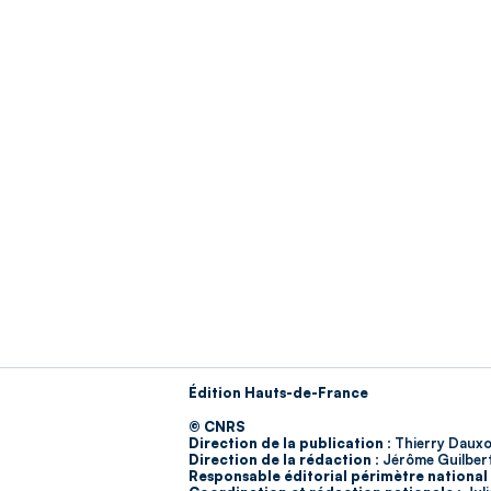
Édition Hauts-de-France
© CNRS
Direction de la publication :
Thierry Dauxo
Direction de la rédaction :
Jérôme Guilber
Responsable éditorial périmètre national 