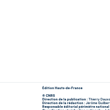
Édition Hauts-de-France
© CNRS
Direction de la publication :
Thierry Dauxo
Direction de la rédaction :
Jérôme Guilber
Responsable éditorial périmètre national 