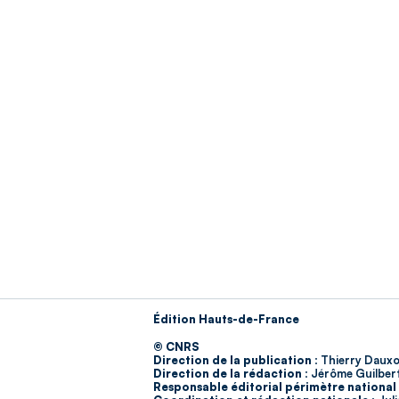
Édition Hauts-de-France
© CNRS
Direction de la publication :
Thierry Dauxo
Direction de la rédaction :
Jérôme Guilber
Responsable éditorial périmètre national 