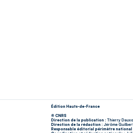
Édition Hauts-de-France
© CNRS
Direction de la publication :
Thierry Dauxo
Direction de la rédaction :
Jérôme Guilber
Responsable éditorial périmètre national 