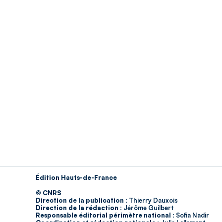
Édition Hauts-de-France
© CNRS
Direction de la publication :
Thierry Dauxois
Direction de la rédaction :
Jérôme Guilbert
Responsable éditorial périmètre national :
Sofia Nadir