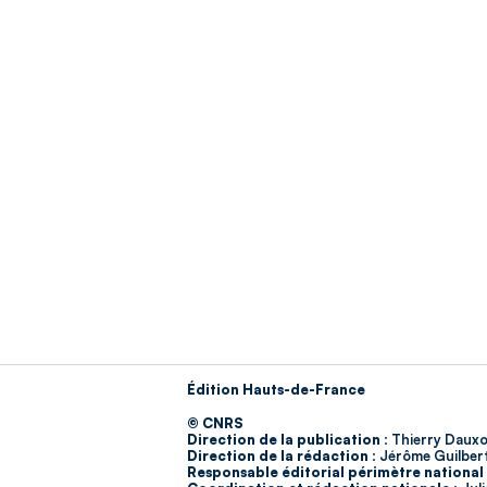
Édition Hauts-de-France
© CNRS
Direction de la publication :
Thierry Dauxo
Direction de la rédaction :
Jérôme Guilber
Responsable éditorial périmètre national 