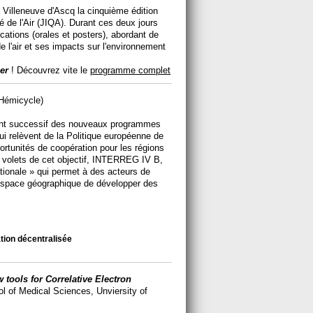
 Villeneuve d'Ascq la cinquième édition
té de l'Air (JIQA). Durant ces deux jours
ations (orales et posters), abordant de
e l'air et ses impacts sur l'environnement
ier
! Découvrez vite le
programme complet
Hémicycle)
ent successif des nouveaux programmes
relèvent de la Politique européenne de
rtunités de coopération pour les régions
s volets de cet objectif, INTERREG IV B,
ationale » qui permet à des acteurs de
espace géographique de développer des
tion décentralisée
 tools for Correlative Electron
ol of Medical Sciences, Unviersity of