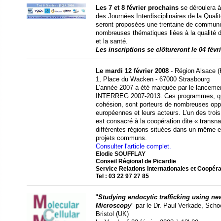
Les 7 et 8 février prochains
se déroulera à
des Journées Interdisciplinaires de la Quali
seront proposées une trentaine de communic
nombreuses thématiques liées à la qualité d
et la santé.
Les inscriptions se clôtureront le 04 févr
Le mardi 12 février 2008
- Région Alsace (
1, Place du Wacken - 67000 Strasbourg
L’année 2007 a été marquée par le lancem
INTERREG 2007-2013. Ces programmes, qui 
cohésion, sont porteurs de nombreuses oppo
européennes et leurs acteurs. L’un des troi
est consacré à la coopération dite « transn
différentes régions situées dans un même 
projets communs.
Consulter l'article complet.
Elodie SOUFFLAY
Conseil Régional de Picardie
Service Relations Internationales et Coopéra
Tel : 03 22 97 27 85
"
Studying endocytic trafficking using new
Microscopy
" par le Dr. Paul Verkade, Scho
Bristol (UK)