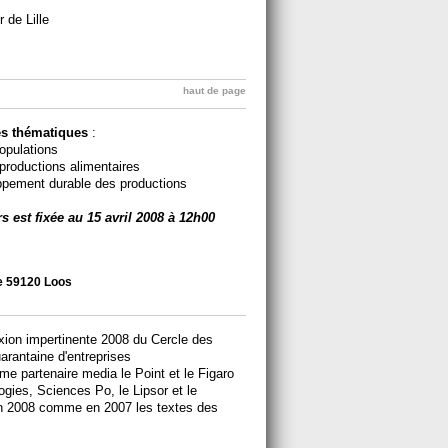
 de Lille
haut de page
es thématiques
:
populations
productions alimentaires
oppement durable des productions
 est fixée au 15 avril 2008 à 12h00
e 59120 Loos
exion impertinente 2008 du Cercle des
arantaine d'entreprises
 partenaire media le Point et le Figaro
gies, Sciences Po, le Lipsor et le
 en 2008 comme en 2007 les textes des