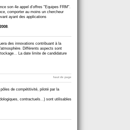
ance son 4e appel d’offres "Equipes FRM".
ance, comporter au moins un chercheur
novant ayant des applications
2008
.
guera des innovations contribuant à la
l'atmosphère. Différents aspects sont
stockage... La date limite de candidature
haut de page
pôles de compétitivité, piloté par la
ologiques, contractuels...) sont utilisables