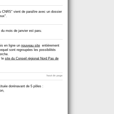
du CNRS" vient de paraître avec un dossier
eux".
du mois de janvier est paru.
is en ligne un
nouveau site
entièrement
 lequel sont regroupées les possibilités
erche.
r le
site du Conseil régional Nord Pas de
haut de page
stituée dorénavant de 5 pôles :
ion,
,