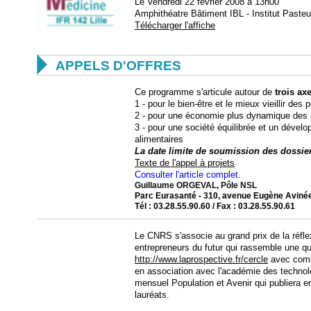
Le Vendredi 22 février 2008 à 13h00
Amphithéatre Bâtiment IBL - Institut Pasteur
Télécharger l'affiche

APPELS D'OFFRES
Ce programme s'articule autour de
trois ax
1 - pour le bien-être et le mieux vieillir des 
2 - pour une économie plus dynamique des 
3 - pour une société équilibrée et un dével
alimentaires
La date limite de soumission des dossiers
Texte de l'appel à projets
Consulter l'article complet.
Guillaume ORGEVAL
,
Pôle NSL
Parc Eurasanté - 310, avenue Eugène Aviné
Tél : 03.28.55.90.60 / Fax : 03.28.55.90.61
Le CNRS s'associe au grand prix de la réfl
entrepreneurs du futur qui rassemble une qu
http://www.laprospective.fr/cercle
avec comme
en association avec l'académie des technolo
mensuel Population et Avenir qui publiera
lauréats.