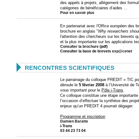
des appels à projets, allégement des formul
catégories de bénéficiaires d’aides …
Pour en savoir plus
En partenariat avec l'Office européen des 
brochure en anglais "
Why researchers shoul
l'attention des chercheurs sur les brevets qu
et la plus importante sur les applications t
Consulter la brochure
(pdf)
Consulter la base de brevets
esp@cenet

RENCONTRES SCIENTIFIQUES
Le parrainage du colloque PREDIT « TIC pour
déroule le
5 février 2008
à l’Université de 
vous important pour le
Pôle i-Trans
.
Ce colloque constitue une étape importante 
l’occasion d’effectuer la synthèse des proje
enjeux qu’un PREDIT 4 pourrait dégager.
Programme et inscription
Damien Baratte
i-Trans
03 44 23 73 04