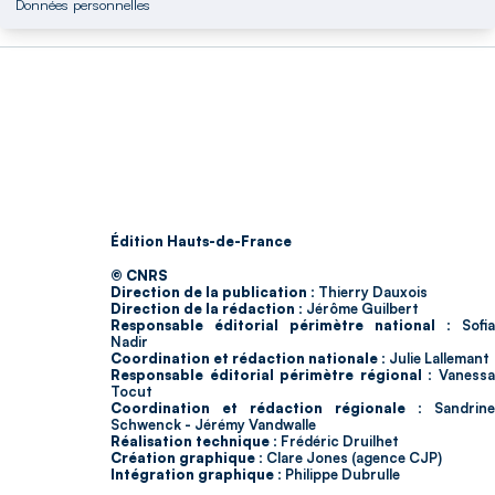
Données personnelles
Édition Hauts-de-France
© CNRS
Direction de la publication :
Thierry Dauxois
Direction de la rédaction :
Jérôme Guilbert
Responsable éditorial périmètre national :
Sofia
Nadir
Coordination et rédaction nationale :
Julie Lallemant
Responsable éditorial périmètre régional :
Vaness
Tocut
Coordination et rédaction régionale :
Sandrine
Schwenck - Jérémy Vandwalle
Réalisation technique :
Frédéric Druilhet
Création graphique :
Clare Jones (agence CJP)
Intégration graphique :
Philippe Dubrulle