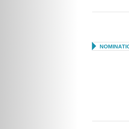

NOMINATI