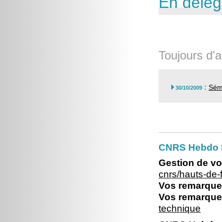
En délég
Toujours d'a
:
Sémi

30/10/2009
CNRS Hebdo 
Gestion de vo
cnrs/hauts-de
Vos remarques
Vos remarques
technique