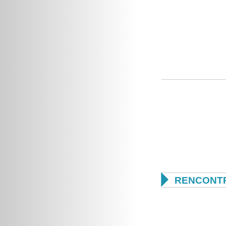

RENCONTR