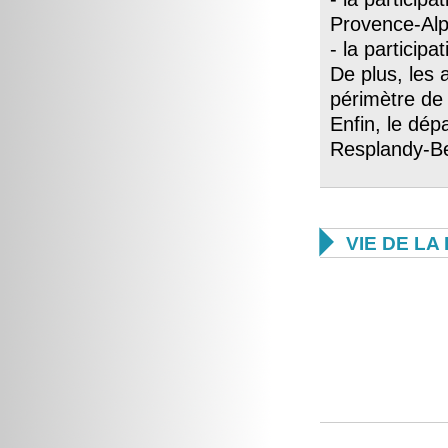
Provence-Alp
- la partici
De plus, les 
périmètre de
Enfin, le dép
Resplandy-Be

VIE DE L