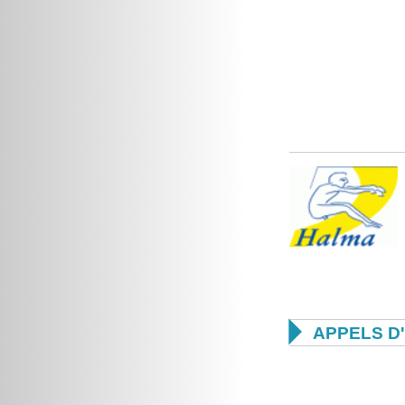

APPELS D