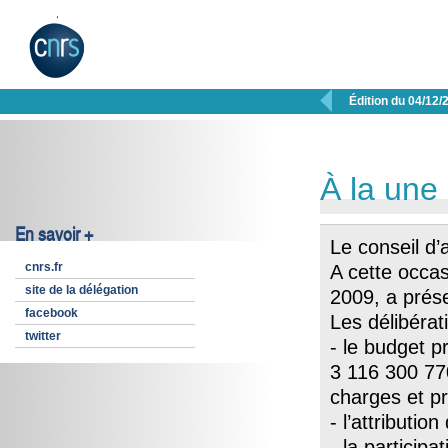

Édition du 04/12/
À la une
En savoir +
Le conseil d’
cnrs.fr
A cette occa
site de la délégation
2009, a prés
facebook
Les délibérat
twitter
- le budget p
3 116 300 77
charges et pr
- l’attributio
- la particip