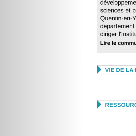
développemen
sciences et p
Quentin-en-Y
département 
diriger l'Ins
Lire le
commu

VIE DE L

RESSOUR