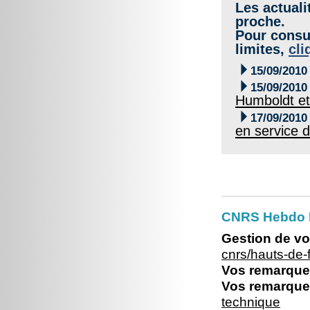
Les actuali
proche.
Pour consul
limites,
cli

15/09/2010

15/09/2010
Humboldt e

17/09/2010
en service d
CNRS Hebdo 
Gestion de vo
cnrs/hauts-de
Vos remarques
Vos remarques
technique