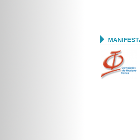

MANIFEST