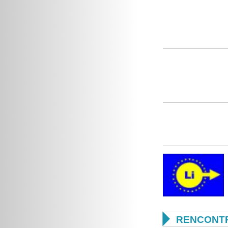

RENCONTR