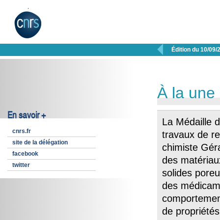

Édition du 10/09/
À la une
En savoir +
La Médaille d
cnrs.fr
travaux de re
site de la délégation
chimiste Gér
facebook
des matériau
twitter
solides pore
des médicamen
comportement
de propriétés