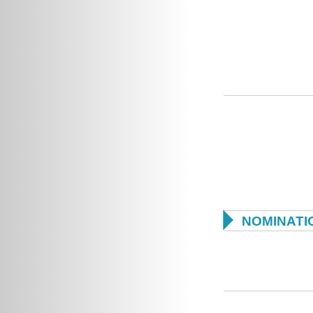

NOMINATI