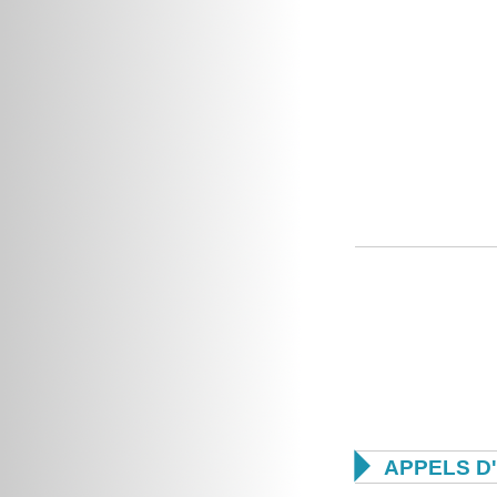

APPELS D