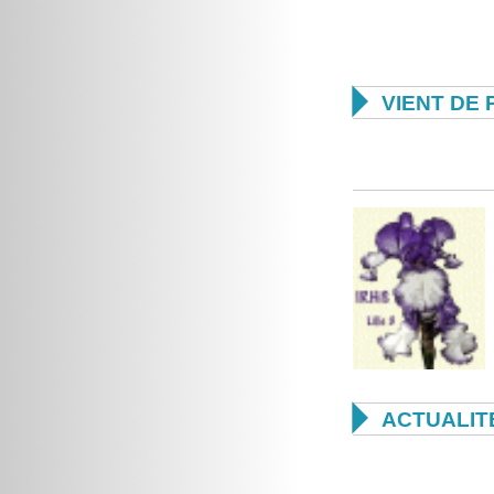

VIENT DE 

ACTUALIT