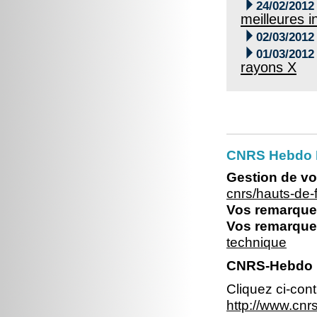

24/02/2012
meilleures i

02/03/2012

01/03/2012
rayons X
CNRS Hebdo 
Gestion de vo
cnrs/hauts-de
Vos remarques
Vos remarques
technique
CNRS-Hebdo N
Cliquez ci-con
http://www.cn