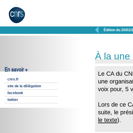

Édition du 20/02/
À la une
En savoir +
Le CA du CNR
cnrs.fr
une organisa
site de la délégation
voix pour, 5 
facebook
twitter
Lors de ce CA
suite, le pré
le texte
).