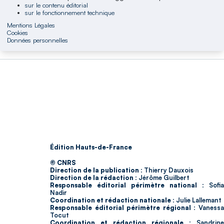
sur le contenu éditorial
sur le fonctionnement technique
Mentions Légales
Cookies
Données personnelles
Édition Hauts-de-France
© CNRS
Direction de la publication :
Thierry Dauxois
Direction de la rédaction :
Jérôme Guilbert
Responsable éditorial périmètre national :
Sofia
Nadir
Coordination et rédaction nationale :
Julie Lallemant
Responsable éditorial périmètre régional :
Vaness
Tocut
Coordination et rédaction régionale :
Sandrine