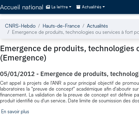
Accédez directement au contenu de la page
Accueil national
La lettre
Actualités
CNRS-Hebdo
Hauts-de-France
Actualités
Emergence de produits, technologies ou services à fort po
Emergence de produits, technologies ou
(Emergence)
05/01/2012
-
Emergence de produits, technologie
Cet appel à projets de l'ANR a pour principal objectif de promouv
laboratoires la "preuve de concept" académique afin d'aboutir sur 
financement. La validation de la preuve de concept est définie par
produit identifié ou d'un service. Date limite de soumission des dos
En savoir plus