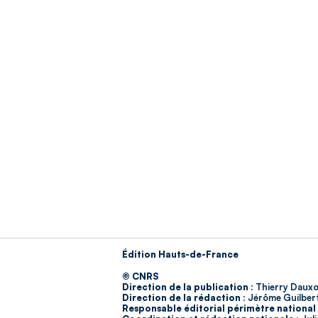
Édition Hauts-de-France
© CNRS
Direction de la publication :
Thierry Dauxo
Direction de la rédaction :
Jérôme Guilber
Responsable éditorial périmètre national 