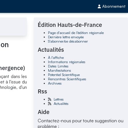
Abonnement
Édition Hauts-de-France
Page d'accueil de l'édition régionale
Dernière lettre envoyée
S'abonner/se désabonner
ion
Actualités
À l'affiche
Informations régionales
Dates Limites
Emergence)
Manifestations
Potentiel Scientifique
nçant dans les
Rencontres Scientifiques
et à l'issue du
Archives
hnologie, d'un
Rss
Lettres
Actualités
Aide
Contactez-nous pour toute suggestion ou
problème :