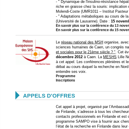
- " Dynamique de l'insulino-résistance hépat
riche en graisse chez la souris: implication 
Molendi-Coste (UMR1011 – Institut Pasteur d
- " Adaptations métaboliques au cours de 
(Université de Lausanne). Date :
15 novemb
En savoir plus sur la conférence du 13 nov
En savoir plus sur la conférence du 15 nov
Le
réseau national des MSH
organise, avec 
sciences humaines de Caen, un congrès nati
et sociales pour le 21ème siècle ? "
. Cet é
décembre 2012
à Caen. La
MESHS
Lille N
à cet appel. Les conférences plénières et le
débat au cours duquel la recherche en Nord P
entendre ses voix.
Programme
Inscriptions

APPELS D'OFFRES
Cet appel à projet, organisé par l’Ambassade
de Finlande, s’adresse à tous les chercheur
contacts professionnels en Finlande et est o
programme SAMPO vise à fournir aux cherche
l’état de la recherche en Finlande dans leur