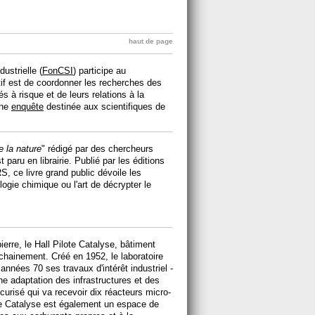
haut de page
ustrielle (
FonCSI
) participe au
f est de coordonner les recherches des
 à risque et de leurs relations à la
une
enquête
destinée aux scientifiques de
e la nature
" rédigé par des chercheurs
paru en librairie. Publié par les éditions
, ce livre grand public dévoile les
logie chimique ou l'art de décrypter le
erre, le Hall Pilote Catalyse, bâtiment
rochainement. Créé en 1952, le laboratoire
 années 70 ses travaux d'intérêt industriel -
ne adaptation des infrastructures et des
curisé qui va recevoir dix réacteurs micro-
lote Catalyse est également un espace de