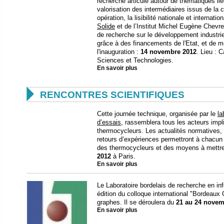
recherche articulé autour de thématiques lié
valorisation des intermédiaires issus de la
opération, la lisibilité nationale et internation
Solide
et de l’Institut Michel Eugène Chevre
de recherche sur le développement industrie
grâce à des financements de l'Etat, et de 
l'inauguration :
14 novembre 2012
. Lieu : C
Sciences et Technologies.
En savoir plus

RENCONTRES SCIENTIFIQUES
Cette journée technique, organisée par le
la
d’essais
, rassemblera tous les acteurs impl
thermocycleurs. Les actualités normatives, 
retours d’expériences permettront à chacun
des thermocycleurs et des moyens à mettre 
2012
à Paris.
En savoir plus
Le Laboratoire bordelais de recherche en in
édition du colloque international "Bordeaux
graphes. Il se déroulera du
21 au 24 novem
En savoir plus