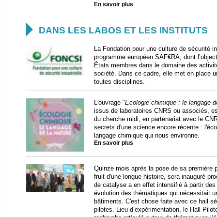
En savoir plus

DANS LES LABOS ET LES INSTITUTS
La Fondation pour une culture de sécurité ind
programme européen SAF€RA, dont l’objecti
États membres dans le domaine des activités
société. Dans ce cadre, elle met en place 
toutes disciplines.
L'ouvrage "
Ecologie chimique : le langage d
issus de laboratoires CNRS ou associés, est 
du cherche midi, en partenariat avec le CNRS
secrets d'une science encore récente : l'éco
langage chimique qui nous environne.
En savoir plus
Quinze mois après la pose de sa première pi
fruit d'une longue histoire, sera inauguré p
de catalyse a en effet intensifié à partir des
évolution des thématiques qui nécessitait u
bâtiments. C'est chose faite avec ce hall sé
pilotes. Lieu d’expérimentation, le Hall Pi