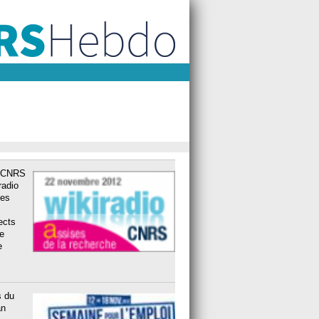
u CNRS
radio
des
ects
e
e
s du
an