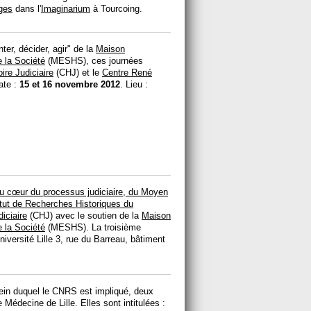
ges
dans l'
Imaginarium
à Tourcoing.
ter, décider, agir" de la
Maison
 la Société
(MESHS), ces journées
ire Judiciaire
(CHJ) et le
Centre René
ate :
15 et 16 novembre 2012
. Lieu :
au cœur du processus judiciaire, du Moyen
itut de Recherches Historiques du
diciaire
(CHJ) avec le soutien de la
Maison
 la Société
(MESHS). La troisième
niversité Lille 3, rue du Barreau, bâtiment
ein duquel le CNRS est impliqué, deux
Médecine de Lille. Elles sont intitulées :