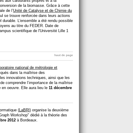
es aux carburants propres et à la
 conversion de la biomasse. Grâce à cette
ale de l’
Unité de Catalyse et de Chimie du
ul se trouve renforcée dans leurs actions
l durable. L'ensemble a été rendu possible
moyens au titre du FEDER. Date de
ampus scientifique de l'Université Lille 1
haut de page
boratoire national de métrologie et
iqués dans la maîtrise des
les innovations techniques, ainsi que les
 de comprendre l’importance de la maîtrise
en oeuvre. Elle aura lieu le
11 décembre
formatique (
LaBRI
) organise la deuxième
 Graph Workshop" dédié à la théorie des
bre 2012
à Bordeaux.