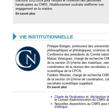
d'actions 2011-2014 pour l'emploi et l'insertion des personnes
handicapées au CNRS, l'établissement souhaite réaffirmer son
engagement en la matière.
En savoir plus

VIE INSTITUTIONNELLE
Philippe Büttgen, professeur des universités
philosophiques et philologiques, sciences de 
Conférence des présidents du Comité natio
Matias Velazquez, chargé de recherche CNR
de la section 15 (chimie des matériaux, nan
coordinateur de la réunion des secrétaires s
scientifique de la CPCN.
Frédéric Meunier, chargé de recherche CNRS
de la section 14 (chimie de coordination, ca
secrétaire scientifique suppléant.
En savoir plus
Charte de l'évaluateur
et
déclaration 
le Conseil d'administration du CNRS d
Nouvelles dispositions au CNRS pour t
d’éthique
.