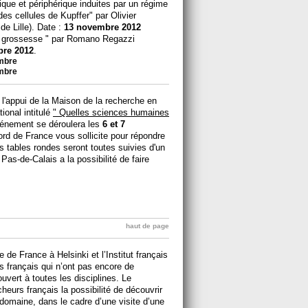
ique et périphérique induites par un régime
des cellules de Kupffer" par Olivier
e Lille). Date :
13 novembre 2012
la grossesse " par Romano Regazzi
re 2012
.
embre
embre
l'appui de la Maison de la recherche en
onal intitulé
" Quelles sciences humaines
vénement se déroulera les
6 et 7
ord de France vous sollicite pour répondre
s tables rondes seront toutes suivies d'un
as-de-Calais a la possibilité de faire
haut de page
 de France à Helsinki et l’Institut français
s français qui n’ont pas encore de
uvert à toutes les disciplines. Le
urs français la possibilité de découvrir
 domaine, dans le cadre d’une visite d’une