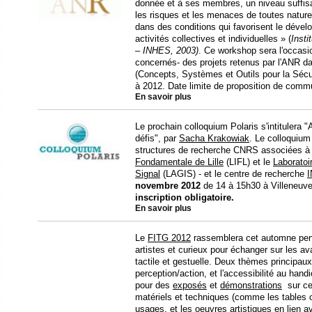
donnée et à ses membres, un niveau suffisa
les risques et les menaces de toutes natures
dans des conditions qui favorisent le dével
activités collectives et individuelles » (
Insti
– INHES, 2003)
. Ce workshop sera l'occasi
concernés- des projets retenus par l'ANR
(Concepts, Systèmes et Outils pour la Séc
à 2012. Date limite de proposition de comm
En savoir plus
Le prochain colloquium Polaris s'intitulera
défis", par
Sacha Krakowiak
. Le colloquium
structures de recherche CNRS associées à l'
Fondamentale de Lille
(LIFL) et le
Laboratoi
Signal
(LAGIS) - et le centre de recherche
I
novembre
2012
de 14 à 15h30 à Villeneuv
inscription obligatoire.
En savoir plus
Le
FITG 2012
rassemblera cet automne pend
artistes et curieux pour échanger sur les av
tactile et gestuelle. Deux thèmes principaux
perception/action, et l'accessibilité au hand
pour des
exposés
et
démonstrations
sur ces
matériels et techniques (comme les tables ou
usages, et les oeuvres artistiques en lien a