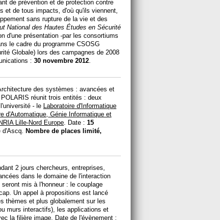
nt de prévention et de protection contre
 et de tous impacts, d'où qu'ils viennent,
oppement sans rupture de la vie et des
tut National des Hautes Études en Sécurité
on d'une présentation -par les consortiums
 dans le cadre du programme CSOSG
urité Globale) lors des campagnes de 2008
unications :
30 novembre 2012
.
 "Architecture des systèmes : avancées et
 POLARIS réunit trois entités : deux
université - le
Laboratoire d'Informatique
re d'Automatique, Génie Informatique et
NRIA Lille-Nord Europe
. Date :
15
e d'Ascq.
Nombre de places limité,
ant 2 jours chercheurs, entreprises,
ancées dans le domaine de l'interaction
 seront mis à l'honneur : le couplage
icap. Un appel à propositions est lancé
 thèmes et plus globalement sur les
 murs interactifs), les applications et
vec la filière image. Date de l'évènement :