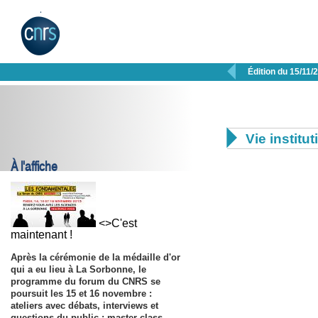

Édition du 15/11/

Vie institut
À l'affiche
<>C'est
maintenant !
Après la cérémonie de la médaille d'or
qui a eu lieu à La Sorbonne, le
programme du forum du CNRS se
poursuit les
15 et 16 novembre
:
ateliers avec débats, interviews et
questions du public ; master class