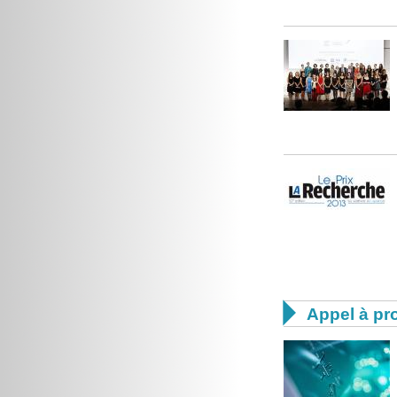

Appel à pro