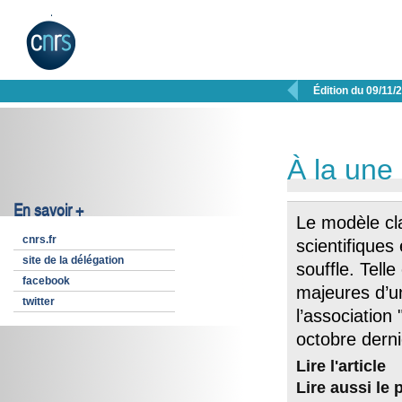

Édition du 09/11/
À la une
En savoir +
Le modèle cl
cnrs.fr
scientifiques
site de la délégation
souffle. Tell
facebook
majeures d’u
twitter
l’association 
octobre dernie
Lire l'article
Lire aussi le