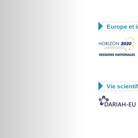

Europe et i

Vie scienti