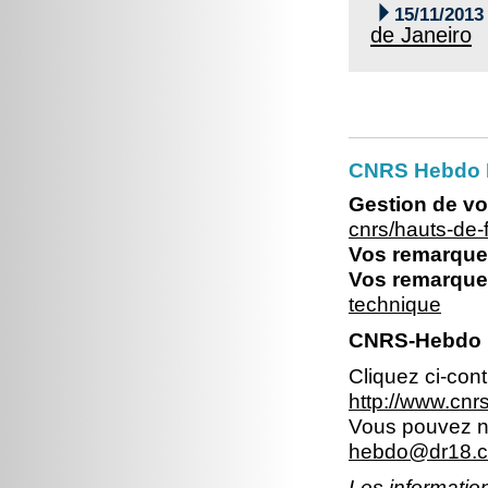

15/11/2013
de Janeiro
CNRS Hebdo 
Gestion de vo
cnrs/hauts-de
Vos remarques
Vos remarques
technique
CNRS-Hebdo N
Cliquez ci-con
http://www.cn
Vous pouvez no
hebdo@dr18.cn
Les information