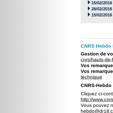

15/02/2016

26/02/2016

15/02/2016
CNRS Hebdo 
Gestion de vo
cnrs/hauts-de
Vos remarques
Vos remarques
technique
CNRS-Hebdo N
Cliquez ci-con
http://www.cn
Vous pouvez no
hebdo@dr18.cn