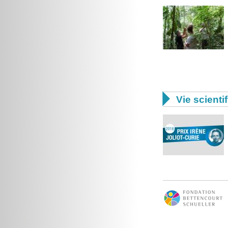

Vie scienti