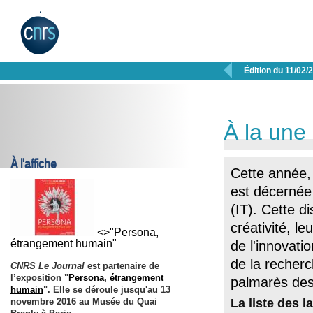

Édition du 11/02/
À la une
À l'affiche
Cette année,
est décernée 
(IT). Cette d
créativité, l
<>"Persona,
étrangement humain"
de l'innovatio
de la recherc
CNRS Le Journal
est partenaire de
l’exposition "
Persona, étrangement
palmarès des
humain
". Elle se déroule jusqu'au
13
La liste des l
novembre 2016
au Musée du Quai