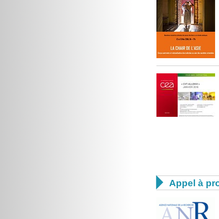

Appel à pro