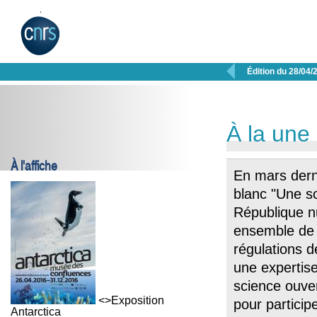

Édition du 28/04/
À la une
À l'affiche
En mars derni
blanc "Une s
République nu
ensemble de r
régulations d
une expertise
science ouver
<>Exposition
pour particip
Antarctica