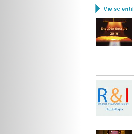

Vie scienti