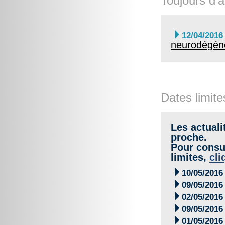
Toujours d'a

12/04/2016
neurodégéné
Dates limite
Les actuali
proche.
Pour consul
limites,
cli

10/05/2016

09/05/2016

02/05/2016

09/05/2016

01/05/2016