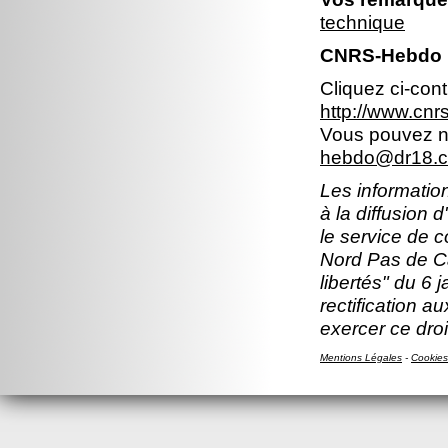
technique
CNRS-Hebdo N
Cliquez ci-con
http://www.cn
Vous pouvez no
hebdo@dr18.cn
Les information
à la diffusion 
le service de 
Nord Pas de Ca
libertés" du 6 
rectification a
exercer ce droi
Mentions Légales
-
Cookies