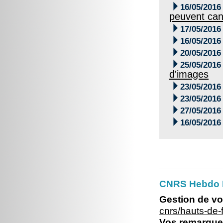

16/05/2016
peuvent can

17/05/2016

16/05/2016

20/05/2016

25/05/2016
d'images

23/05/2016

23/05/2016

27/05/2016

16/05/2016
CNRS Hebdo 
Gestion de vo
cnrs/hauts-de
Vos remarques