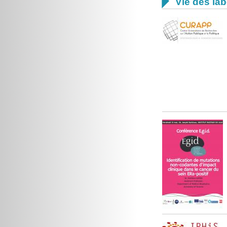

Vie des lab