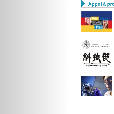

Appel à pro