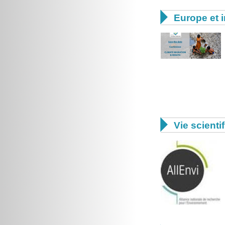

Europe et i

Vie scienti