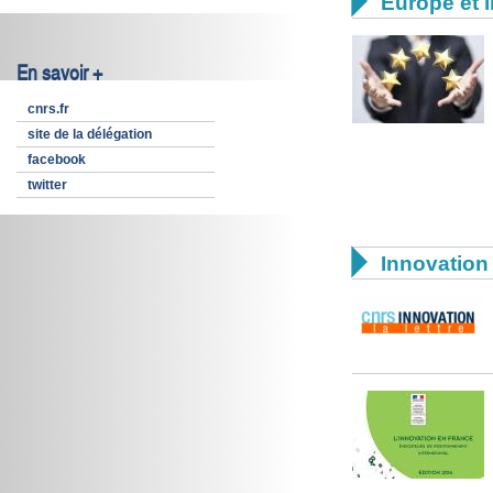

Europe et i
En savoir +
cnrs.fr
site de la délégation
facebook
twitter

Innovation 