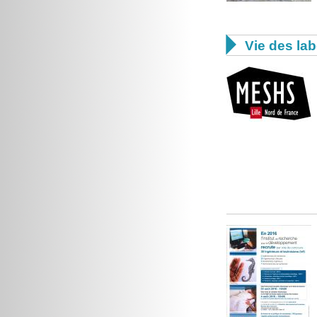

Vie des lab