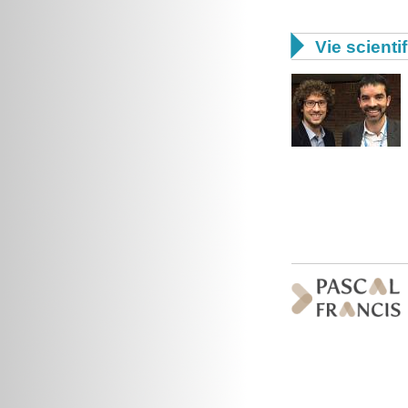

Vie scienti