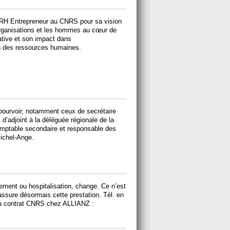
DRH Entrepreneur au CNRS pour sa vision
organisations et les hommes au cœur de
ative et son impact dans
n des ressources humaines.
ourvoir, notamment ceux de secrétaire
 d’adjoint à la déléguée régionale de la
comptable secondaire et responsable des
Michel-Ange.
iement ou hospitalisation, change. Ce n’est
sure désormais cette prestation. Tél. en
 du contrat CNRS chez ALLIANZ :