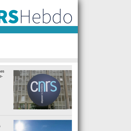
Les
e-
s
s