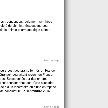
les : conception, isolement, synthèse
Société de chimie thérapeutique pour
 de la chimie pharmaceutique-chimie
haut de page
cheurs post-doctorants formés en France
l’étranger, souhaitent revenir en France,
res. Sélectionnés sur des critères
cient pendant deux ans d’une allocation
sein d’un laboratoire ou d’une entreprise
 de candidature :
5 septembre 2016
.
haut de page