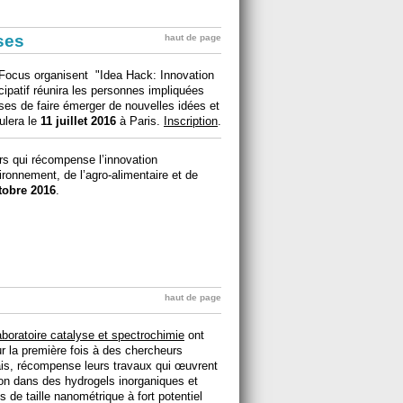
ises
haut de page
EyeFocus organisent "Idea Hack: Innovation
cipatif réunira les personnes impliquées
uses de faire émerger de nouvelles idées et
ulera le
11 juillet 2016
à Paris.
Inscription
.
rs qui récompense l’innovation
ironnement, de l’agro-alimentaire et de
tobre 2016
.
haut de page
boratoire catalyse et spectrochimie
ont
ur la première fois à des chercheurs
çais, récompense leurs travaux qui œuvrent
ion dans des hydrogels inorganiques et
s de taille nanométrique à fort potentiel