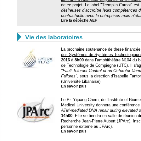
de ce projet. Le label "Tremplin Carnot" est
désireuses d’accroître leurs compétences da
contractuelle avec le entreprises mais n’ét
Lire la dépêche AEF

Vie des laboratoires
La prochaine soutenance de thèse financée
des Systèmes de Systèmes Technologique
2016
à
8h00
dans l’amphithéâtre N104 du bâ
de Technologie de Compiègne
(UTC). Il s'ag
"Fault Tolerant Control of an Octorotor Un
Failures"
, sous la direction d’Isabelle Fant
(Université Libanaise).
En savoir plus
Le Pr. Yijuang Chern, de l'Institute of Bio
Medical University donnera une conférence 
ATM-mediated DNA repair during elevated ox
14h00
. Elle se tiendra en salle de réunio
Recherche Jean-Pierre Aubert
(JPArc). Insc
personne externe au JPArc).
En savoir plus