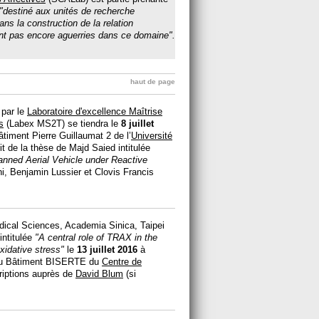
"destiné aux unités de recherche
ns la construction de la relation
ant pas encore aguerries dans ce domaine".
haut de page
 par le
Laboratoire d'excellence Maîtrise
s
(Labex MS2T) se tiendra le
8 juillet
timent Pierre Guillaumat 2 de l’
Université
it de la thèse de Majd Saied intitulée
manned Aerial Vehicle under Reactive
oni, Benjamin Lussier et Clovis Francis
medical Sciences, Academia Sinica, Taipei
intitulée
"A central role of TRAX in the
idative stress"
le
13 juillet 2016
à
n du Bâtiment BISERTE du
Centre de
riptions auprès de
David Blum
(si