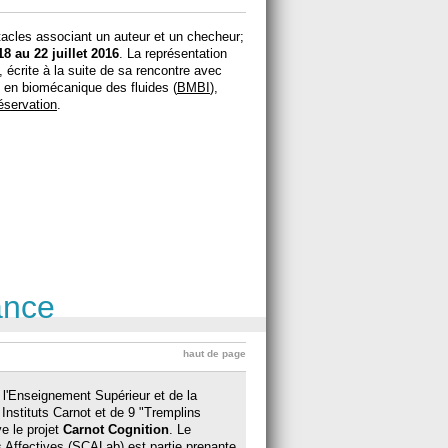
tacles associant un auteur et un checheur;
18 au 22 juillet 2016
. La représentation
écrite à la suite de sa rencontre avec
 en biomécanique des fluides (
BMBI
),
éservation
.
ance
haut de page
 l'Enseignement Supérieur et de la
Instituts Carnot et de 9 "Tremplins
ve le projet
Carnot Cognition
. Le
 Affectives
(SCALab) est partie prenante