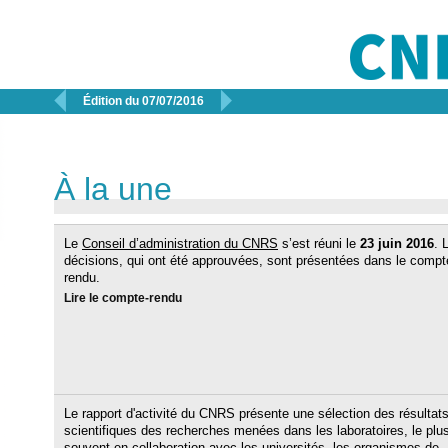


Édition du 07/07/2016
À la une
Le
Conseil d’administration du CNRS
s’est réuni le
23 juin 2016
. 
décisions, qui ont été approuvées, sont présentées dans le compt
rendu.
Lire le compte-rendu
Le rapport d'activité du CNRS présente une sélection des résultat
scientifiques des recherches menées dans les laboratoires, le plu
souvent en collaboration avec les universités, les organismes de