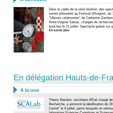
Dans le cadre de la série
binôme
, des spec
seront présentés au Festival d'Avignon, du
"Ultimes cérémonies" de Catherine Zambon, 
Anne-Virginie Salsac, chargée de recherche
aura lieu le 21 juillet. Spectacle gratuit sur
r
En savoir plus
En délégation Hauts-de-Fr

À la une
Thierry Mandon, secrétaire d'Etat chargé de
Recherche, a annoncé la labellisation de 29 
Carnot" le 6 juillet, parmi lesquels on retrou
laboratoire Sciences Cognitives et Sciences