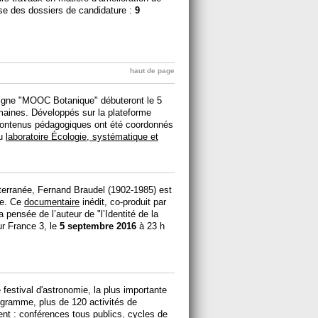
ise des dossiers de candidature :
9
haut de page
 ligne "MOOC Botanique" débuteront le 5
aines. Développés sur la plateforme
contenus pédagogiques ont été coordonnés
au
laboratoire Écologie, systématique et
terranée, Fernand Braudel (1902-1985) est
le. Ce
documentaire
inédit, co-produit par
ensée de l’auteur de "l’Identité de la
ur France 3, le
5 septembre 2016
à 23 h
 festival d'astronomie, la plus importante
gramme, plus de 120 activités de
ent : conférences tous publics, cycles de