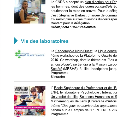
Le CNRS a adopté un
plan d’action pour l’
les hommes
, dont des
correspondant(e)s ég
soutiennent la mise en œuvre. Pour la délég
c'est Stéphanie Barbez, chargée de communi
En savoir plus sur les missions du correspon
Contact pour la délégation
Crédit photo : CNRS/AContival

Vie des laboratoires
Le
Canceropôle Nord-Ouest
, la
Ligue contre
4ème workshop de la Plateforme Qualité de
2016
. Ce worshop, dont le thème est
"Les m
en oncologie"
, se tiendra à la
Maison Europ
Société
(MESHS), à Lille. Inscriptions jusq
Programme
S'inscrire
L’
École Supérieure du Professorat et de l'É
LNF), le laboratoire
Psychologie : Interacti
Université de Lille, Sciences Humaines et 
Mathématiques de Lens
(Université d’Artois
thème
"Des jeux au service des apprentiss
tiendra sur le Campus de l'ÉSPÉ LNF à Vil
Programme