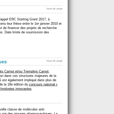
haut de page
l'appel ERC Starting Grant 2017, à
nu leur thèse entre le 1er janvier 2010 et
est de financer des projets de recherche
ns. Date limite de soumission des
ises
haut de page
tuts Carnot et/ou Tremplins Carnot,
on dans ces structures majeures de la
S est également impliqué dans plus de
de la 18e édition du
concours national i-
echnologies innovantes
.
elle classe de molécules anti-
s par des groupes pharmaceutiques. La