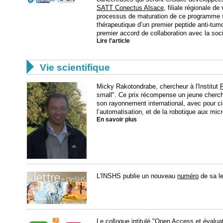
SATT Conectus Alsace
, filiale régionale 
processus de maturation de ce programme sci
thérapeutique d’un premier peptide anti-tu
premier accord de collaboration avec la so
Lire l'article

Vie scientifique
Micky Rakotondrabe, chercheur à l'Institut
small". Ce prix récompense un jeune cherche
son rayonnement international, avec pour ci
l’automatisation, et de la robotique aux mic
En savoir plus
L'INSHS publie un nouveau
numéro
de sa le
Le colloque intitulé "Open Access et évalua