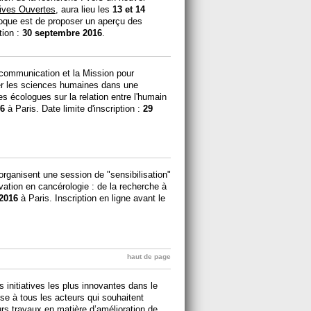
ives Ouvertes
, aura lieu les
13 et 14
loque est de proposer un aperçu des
tion :
30 septembre 2016
.
a communication et la Mission pour
iser les sciences humaines dans une
s écologues sur la relation entre l'humain
16
à Paris. Date limite d'inscription :
29
ganisent une session de "sensibilisation"
ovation en cancérologie : de la recherche à
 2016
à Paris. Inscription en ligne avant le
haut de page
initiatives les plus innovantes dans le
esse à tous les acteurs qui souhaitent
eurs travaux en matière d’amélioration de