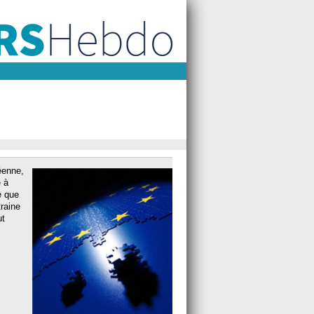
éenne,
 à
e que
raine
ut