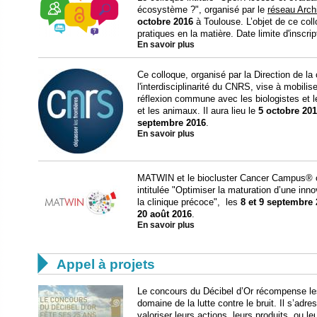
écosystème ?", organisé par le
réseau Arch
octobre 2016
à Toulouse. L’objet de ce col
pratiques en la matière. Date limite d'inscrip
En savoir plus
Ce colloque, organisé par la Direction de l
l'interdisciplinarité du CNRS, vise à mobil
réflexion commune avec les biologistes et le
et les animaux. Il aura lieu le
5 octobre 20
septembre 2016
.
En savoir plus
MATWIN et le biocluster Cancer Campus® or
intitulée "Optimiser la maturation d’une inn
la clinique précoce", les
8 et 9 septembre
20 août 2016
.
En savoir plus

Appel à projets
Le concours du Décibel d’Or récompense les 
domaine de la lutte contre le bruit. Il s’adr
valoriser leurs actions, leurs produits, ou l