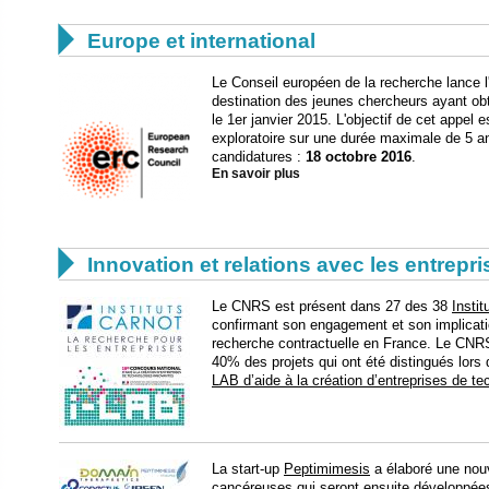

Europe et international
Le Conseil européen de la recherche lance 
destination des jeunes chercheurs ayant obte
le 1er janvier 2015. L'objectif de cet appel 
exploratoire sur une durée maximale de 5 a
candidatures :
18 octobre 2016
.
En savoir plus

Innovation et relations avec les entrepr
Le CNRS est présent dans 27 des 38
Insti
confirmant son engagement et son implicati
recherche contractuelle en France. Le CNR
40% des projets qui ont été distingués lors 
LAB d’aide à la création d’entreprises de t
La start-up
Peptimimesis
a élaboré une nouv
cancéreuses qui seront ensuite développée