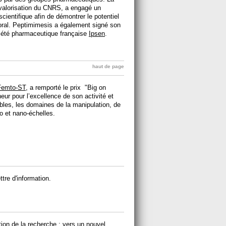
de valorisation du CNRS, a engagé un
entifique afin de démontrer le potentiel
moral. Peptimimesis a également signé son
ciété pharmaceutique française
Ipsen
.
haut de page
Femto-ST
, a remporté le prix "Big on
ur pour l’excellence de son activité et
bles, les domaines de la manipulation, de
ro et nano-échelles.
ttre d'information.
tion de la recherche : vers un nouvel