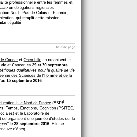
égalité professionnelle entre les femmes et
alité
en délégations régionales
ation Nord - Pas de Calais et Picardie,
cation, qui remplit cette mission.
dant égalité
haut de page
 le Cancer
et
Onco Lille
co-organisent le
 vie et Cancer les
29 et 30 septembre
éthodes qualitatives pour la qualité de vie
éenne des Sciences de l'Homme et de la
u'au
15 septembre 2016
.
ducation Lille Nord de France
(ÉSPÉ
ons, Temps, Emotions, Cognition
(PSITEC,
Sociales
) et le
Laboratoire de
) co-organisent une journée d’études sur le
ages"
le
28 septembre 2016
. Elle se
leneuve d'Ascq.