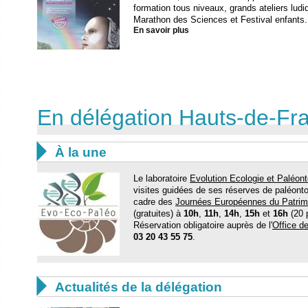
formation tous niveaux, grands ateliers ludi
Marathon des Sciences et Festival enfants.
En savoir plus
En délégation Hauts-de-Fr

À la une
Le laboratoire
Evolution Ecologie et Paléont
visites guidées de ses réserves de paléonto
cadre des
Journées Européennes du Patrim
(gratuites) à
10h
,
11h
,
14h
,
15h
et
16h
(20 
Réservation obligatoire auprès de l'
Office d
03 20 43 55 75
.

Actualités de la délégation