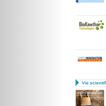

Vie scienti