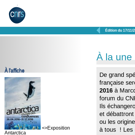

Édition du 17/11/
À la une
À l'affiche
De grand spéc
française ser
2016
à Marcq
forum du CNRS
Ils échangero
et débattron
ou les origin
<>Exposition
à tous ! Les
Antarctica