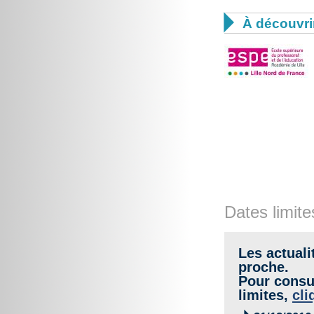

À découvri
Dates limite
Les actuali
proche.
Pour consul
limites,
cli