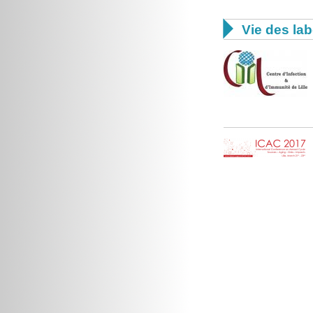

Vie des lab