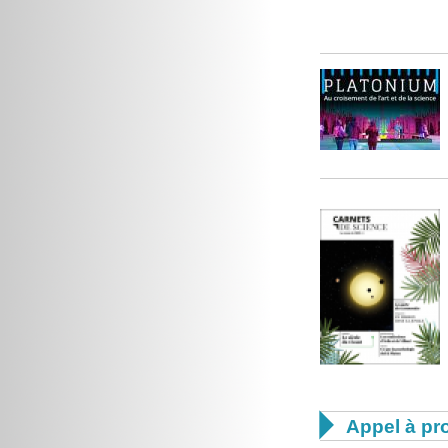

Appel à pro