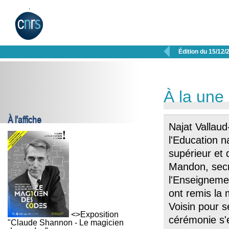

Édition du 15/12/
À la une
À l'affiche
Najat Vallau
l'Education n
supérieur et 
Mandon, secr
l'Enseigneme
ont remis la 
Voisin pour 
<>Exposition
cérémonie s'
"Claude Shannon - Le magicien