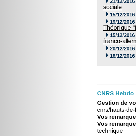

21/12/2016
sociale

15/12/2016

19/12/2016
ThéorIque "I

15/12/2016
franco-alle

20/12/2016

18/12/2016
CNRS Hebdo 
Gestion de vo
cnrs/hauts-de
Vos remarques
Vos remarques
technique