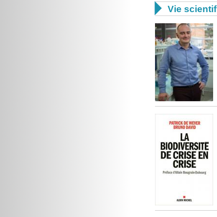

Vie scienti