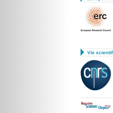

Vie scienti