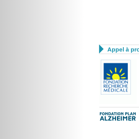

Appel à pro