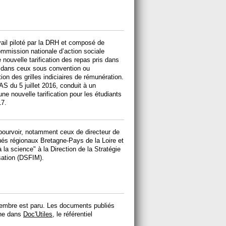
vail piloté par la DRH et composé de
ommission nationale d’action sociale
nouvelle tarification des repas pris dans
e dans ceux sous convention ou
tion des grilles indiciaires de rémunération.
S du 5 juillet 2016, conduit à un
ne nouvelle tarification pour les étudiants
17.
ourvoir, notamment ceux de directeur de
 régionaux Bretagne-Pays de la Loire et
 la science" à la Direction de la Stratégie
isation (DSFIM).
mbre est paru. Les documents publiés
gne dans
Doc'Utiles
, le référentiel