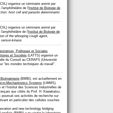
CIIL) organise un séminaire animé par
l'amphithéâtre de l'
Institut de Biologie de
ection: host cell and parasite determinants
CIIL) organise un séminaire animé par
l'amphithéâtre de l'
Institut de Biologie de
tion of the whooping cough agent,
S sensor-kinase
.
stratives, Politiques et Sociales
itoires et Sociétés
(LATTS) organise un
salle du Conseil au CERAPS (Université
ur "
les mondes techniques du travai
l".
BioIngénierie
(BMBI), est actuellement en
 Micro-Mechantronics Systems
(LIMMS),
 et l’Institut des Sciences Industrielles de
r français aux côtés du Prof. H. Kawakatsu..
ic poursuit ses activités de recherche sur
ltivant en particulier des cellules souches
novation and new technology bridging
gallais (BMBI) a pu visiter le laboratoire,