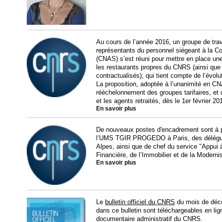
Au cours de l’année 2016, un groupe de tra
représentants du personnel siégeant à la C
(CNAS) s’est réuni pour mettre en place une 
les restaurants propres du CNRS (ainsi qu
contractualisés), qui tient compte de l’évolu
La proposition, adoptée à l’unanimité en CNA
rééchelonnement des groupes tarifaires, et u
et les agents retraités, dès le 1er février 20
En savoir plus
De nouveaux postes d'encadrement sont à p
l’UMS TGIR PROGEDO à Paris, des délégués
Alpes, ainsi que de chef du service "Appui à
Financière, de l’Immobilier et de la Modern
En savoir plus
Le
bulletin officiel du CNRS
du mois de déce
dans ce bulletin sont téléchargeables en li
documentaire administratif du CNRS.