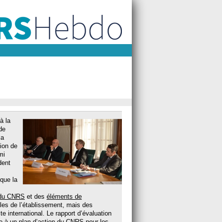
à la
de
la
ion de
mi
dent
 que la
 du CNRS
et des
éléments de
elles de l’établissement, mais des
 international. Le rapport d’évaluation
 à un plan d’action du CNRS pour les