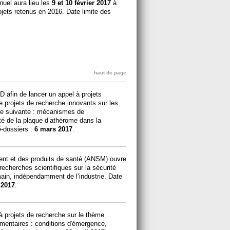
nuel aura lieu les
9 et 10 février 2017
à
ojets retenus en 2016. Date limite des
haut de page
afin de lancer un appel à projets
e projets de recherche innovants sur les
que suivante : mécanismes de
lité de la plaque d’athérome dans la
é-dossiers :
6 mars 2017
.
ent et des produits de santé (ANSM) ouvre
recherches scientifiques sur la sécurité
ain, indépendamment de l’industrie. Date
 2017
.
à projets de recherche sur le thème
imentaires : conditions d'émergence,