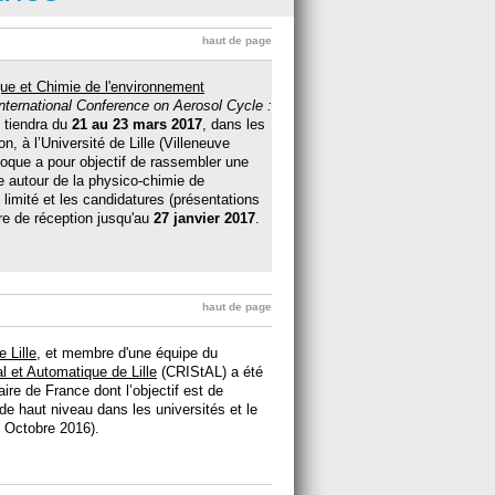
haut de page
ue et Chimie de l'environnement
International Conference on Aerosol Cycle :
e tiendra du
21 au 23 mars 2017
, dans les
, à l’Université de Lille (Villeneuve
lloque a pour objectif de rassembler une
e autour de la physico-chimie de
limité et les candidatures (présentations
re de réception jusqu'au
27 janvier 2017
.
haut de page
e Lille
, et membre d'une équipe du
l et Automatique de Lille
(CRIStAL) a été
ire de France dont l’objectif est de
de haut niveau dans les universités et le
n Octobre 2016).