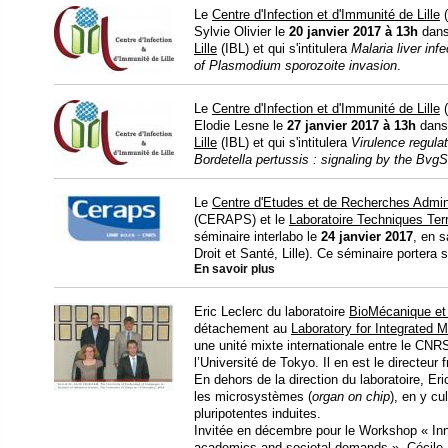
Le
Centre d'Infection et d'Immunité de Lille
(
Sylvie Olivier le
20 janvier 2017
à 13h
dans 
Lille
(IBL) et qui s'intitulera
Malaria liver inf
of Plasmodium sporozoite invasion
.
Le
Centre d'Infection et d'Immunité de Lille
(
Elodie Lesne le
27 janvier 2017
à 13h
dans 
Lille
(IBL) et qui s'intitulera
Virulence regula
Bordetella pertussis : signaling by the Bvg
Le
Centre d'Etudes et de Recherches Admini
(CERAPS) et le
Laboratoire Techniques Terr
séminaire interlabo le
24 janvier 2017
, en 
Droit et Santé, Lille). Ce séminaire portera s
En savoir plus
Eric Leclerc du laboratoire
BioMécanique et 
détachement au
Laboratory for Integrated
une unité mixte internationale entre le CNRS
l’Université de Tokyo. Il en est le directeu
En dehors de la direction du laboratoire, Er
les microsystèmes (
organ on chip
), en y cu
pluripotentes induites.
Invitée en décembre pour le Workshop « In
academics and societal demands », Cécile Le