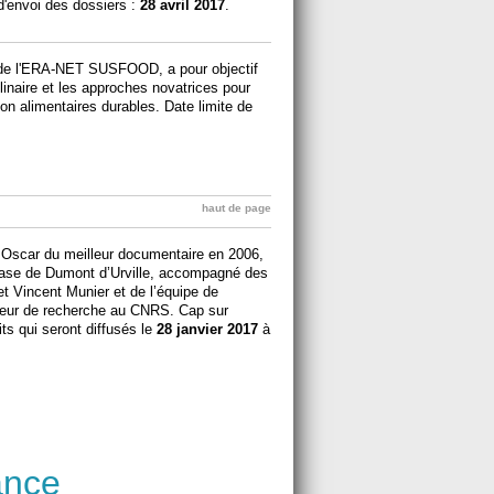
 d'envoi des dossiers :
28 avril 2017
.
re de l'ERA-NET SUSFOOD, a pour objectif
plinaire et les approches novatrices pour
n alimentaires durables. Date limite de
haut de page
 Oscar du meilleur documentaire en 2006,
 base de Dumont d’Urville, accompagné des
et Vincent Munier et de l’équipe de
cteur de recherche au CNRS. Cap sur
ts qui seront diffusés le
28 janvier 2017
à
ance