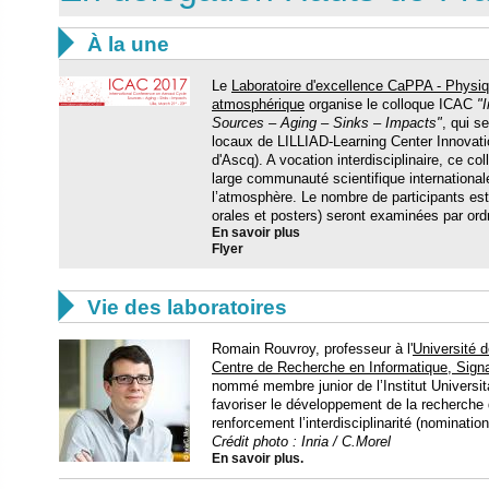

À la une
Le
Laboratoire d'excellence CaPPA - Physiq
atmosphérique
organise le colloque ICAC
"
Sources – Aging – Sinks – Impacts"
, qui s
locaux de LILLIAD-Learning Center Innovation
d'Ascq). A vocation interdisciplinaire, ce co
large communauté scientifique international
l’atmosphère. Le nombre de participants est 
orales et posters) seront examinées par ord
En savoir plus
Flyer

Vie des laboratoires
Romain Rouvroy, professeur à l'
Université d
Centre de Recherche en Informatique, Signa
nommé membre junior de l’Institut Universita
favoriser le développement de la recherche 
renforcement l’interdisciplinarité (nominatio
Crédit photo : Inria / C.Morel
En savoir plus.