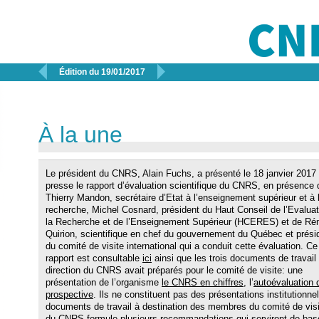


Édition du 19/01/2017
À la une
Le président du CNRS, Alain Fuchs, a présenté le 18 janvier 2017 
presse le rapport d’évaluation scientifique du CNRS, en présence 
Thierry Mandon, secrétaire d’Etat à l’enseignement supérieur et à 
recherche, Michel Cosnard, président du Haut Conseil de l’Evaluat
la Recherche et de l’Enseignement Supérieur (HCERES) et de Ré
Quirion, scientifique en chef du gouvernement du Québec et prési
du comité de visite international qui a conduit cette évaluation. Ce
rapport est consultable
ici
ainsi que les trois documents de travail
direction du CNRS avait préparés pour le comité de visite: une
présentation de l’organisme
le CNRS en chiffres
, l’
autoévaluation
prospective
. Ils ne constituent pas des présentations institutionn
documents de travail à destination des membres du comité de visite
du CNRS formule plusieurs recommandations qui serviront de base