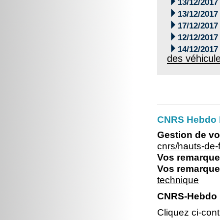

13/12/2017

13/12/2017

17/12/2017

12/12/2017

14/12/2017
des véhicul
CNRS Hebdo 
Gestion de vo
cnrs/hauts-de
Vos remarques
Vos remarques
technique
CNRS-Hebdo N
Cliquez ci-con