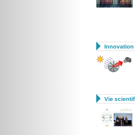

Innovation 

Vie scienti