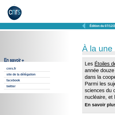

Édition du 07/12/
À la une
En savoir +
Les
Étoiles d
cnrs.fr
année douze 
site de la délégation
dans la coopé
facebook
Parmi les suj
twitter
sciences du 
nucléaire, et
En savoir plu