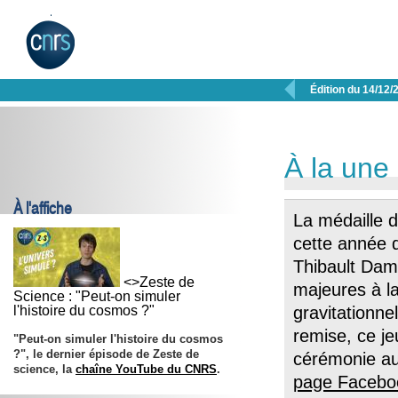

Édition du 14/12/
À la une
À l'affiche
La médaille
cette année d
Thibault Damo
<>Zeste de
majeures à l
Science : "Peut-on simuler
l'histoire du cosmos ?"
gravitationnel
remise, ce j
"Peut-on simuler l'histoire du cosmos
?", le dernier épisode de Zeste de
cérémonie au
science, la
chaîne YouTube du CNRS
.
page Faceb