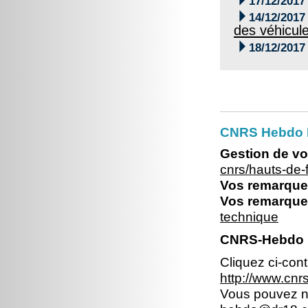
17/12/2017

14/12/2017
des véhicul

18/12/2017
CNRS Hebdo 
Gestion de vo
cnrs/hauts-de
Vos remarques
Vos remarques
technique
CNRS-Hebdo N
Cliquez ci-con
http://www.cn
Vous pouvez no