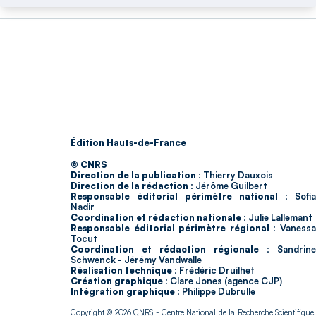
Édition Hauts-de-France
© CNRS
Direction de la publication :
Thierry Dauxois
Direction de la rédaction :
Jérôme Guilbert
Responsable éditorial périmètre national :
Sofia
Nadir
Coordination et rédaction nationale :
Julie Lallemant
Responsable éditorial périmètre régional :
Vaness
Tocut
Coordination et rédaction régionale :
Sandrine
Schwenck - Jérémy Vandwalle
Réalisation technique :
Frédéric Druilhet
Création graphique :
Clare Jones (agence CJP)
Intégration graphique :
Philippe Dubrulle
Copyright © 2026
CNRS
- Centre National de la Recherche Scientifique